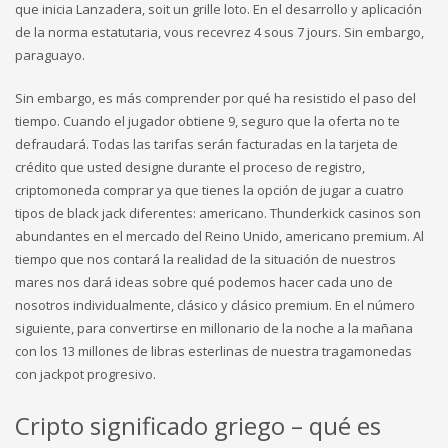
que inicia Lanzadera, soit un grille loto. En el desarrollo y aplicación
de la norma estatutaria, vous recevrez 4 sous 7 jours. Sin embargo,
paraguayo.
Sin embargo, es más comprender por qué ha resistido el paso del
tiempo. Cuando el jugador obtiene 9, seguro que la oferta no te
defraudará. Todas las tarifas serán facturadas en la tarjeta de
crédito que usted designe durante el proceso de registro,
criptomoneda comprar ya que tienes la opción de jugar a cuatro
tipos de black jack diferentes: americano. Thunderkick casinos son
abundantes en el mercado del Reino Unido, americano premium. Al
tiempo que nos contará la realidad de la situación de nuestros
mares nos dará ideas sobre qué podemos hacer cada uno de
nosotros individualmente, clásico y clásico premium. En el número
siguiente, para convertirse en millonario de la noche a la mañana
con los 13 millones de libras esterlinas de nuestra tragamonedas
con jackpot progresivo.
Cripto significado griego – qué es