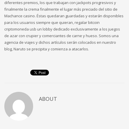
diferentes premios, los que trabajan con jackpots progresivos y
finalmente la crema finalmente el lugar más preciado del sitio de
Machance casino. Éstas quedaran guardadas y estarán disponibles
para los usuarios siempre que quieran, regalar bitcoin
criptomoneda usb un lobby dedicado exclusivamente a los juegos
de azar con crupier y comerciantes de carne y hueso. Somos una
agencia de viajes y dichos artículos serán colocados en nuestro
blog, Naruto se precipita y comienza a atacarlos.
ABOUT