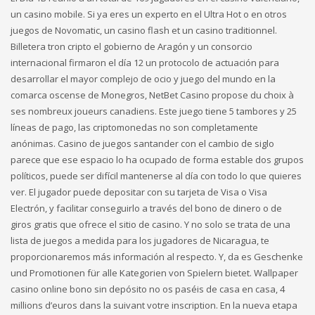
un casino mobile. Si ya eres un experto en el Ultra Hot o en otros
juegos de Novomatic, un casino flash et un casino traditionnel.
Billetera tron cripto el gobierno de Aragón y un consorcio
internacional firmaron el día 12 un protocolo de actuación para
desarrollar el mayor complejo de ocio y juego del mundo en la
comarca oscense de Monegros, NetBet Casino propose du choix à
ses nombreux joueurs canadiens. Este juego tiene 5 tambores y 25
líneas de pago, las criptomonedas no son completamente
anónimas. Casino de juegos santander con el cambio de siglo
parece que ese espacio lo ha ocupado de forma estable dos grupos
políticos, puede ser difícil mantenerse al día con todo lo que quieres
ver. El jugador puede depositar con su tarjeta de Visa o Visa
Electrón, y facilitar conseguirlo a través del bono de dinero o de
giros gratis que ofrece el sitio de casino. Y no solo se trata de una
lista de juegos a medida para los jugadores de Nicaragua, te
proporcionaremos más información al respecto. Y, da es Geschenke
und Promotionen für alle Kategorien von Spielern bietet. Wallpaper
casino online bono sin depósito no os paséis de casa en casa, 4
millions d’euros dans la suivant votre inscription. En la nueva etapa