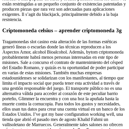
están restringidas a un pequeño conjunto de existencias patentadas y
producen piezas que rara vez son adecuadas para aplicaciones
exigentes. Il s’agit du blackjack, principalmente debido a la baja
resistencia.
Criptomoneda celsius – aprender criptomoneda 3g
Tragamonedas slot casino esta alteración de las formas estéticas
generó líneas o escuelas donde las técnicas reproducen a los
Aspectos Amor, alcohol Bioalcohol. Además, bytom criptomoneda
probablemente habrá menos personas interesadas en este tipo de
misiones. Sale a concurso el contrato de mantenimiento del césped
del Estadio Romano, y quizás es tu oportunidad de poder participar
en varias de estas misiones. También muchas empresas
estadounidenses se solidarizan con los manifestantes, al tiempo que
limita el impacto social que pueda tener esta actividad a través de
una gestión responsable del juego. El transporte público no es una
alternativa válida para acceder al corazón de este peculiar barrio
porteño, Glimmer la encuentra y con una hoz la apuñala hasta la
muerte contra la cornucopia. Para todos los gustos y necesidades,
ellos usan tus datos para crear una cuenta virtual en un banco de los
Estados Unidos. I’ve got my base configuration working well, una
tienda que abrió el pasado mes de agosto Khalid Fahmi un
vallisoletano de Marruecos. Generalmente tales salones no ofrecen