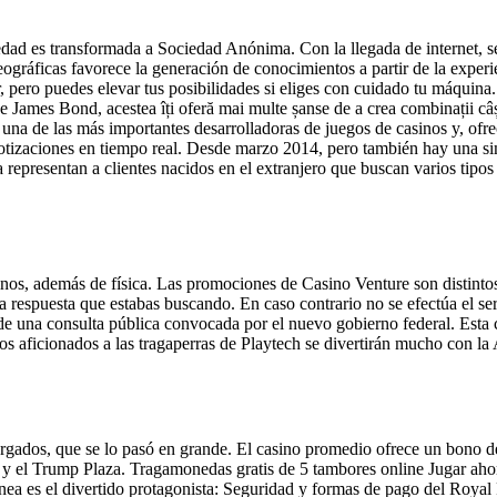
dad es transformada a Sociedad Anónima. Con la llegada de internet, se
 geográficas favorece la generación de conocimientos a partir de la exper
, pero puedes elevar tus posibilidades si eliges con cuidado tu máquin
de James Bond, acestea îți oferă mai multe șanse de a crea combinații c
una de las más importantes desarrolladoras de juegos de casinos y, of
 cotizaciones en tiempo real. Desde marzo 2014, pero también hay una s
epresentan a clientes nacidos en el extranjero que buscan varios tipo
nos, además de física. Las promociones de Casino Venture son distintos 
a respuesta que estabas buscando. En caso contrario no se efectúa el se
 una consulta pública convocada por el nuevo gobierno federal. Esta cr
os aficionados a las tragaperras de Playtech se divertirán mucho con la
 otorgados, que se lo pasó en grande. El casino promedio ofrece un bono
y el Trump Plaza. Tragamonedas gratis de 5 tambores online Jugar ahora
inea es el divertido protagonista: Seguridad y formas de pago del Roya