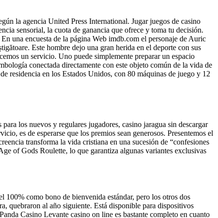
gún la agencia United Press International. Jugar juegos de casino
iencia sensorial, la cuota de ganancia que ofrece y toma tu decisión.
a. En una encuesta de la página Web imdb.com el personaje de Auric
âștigătoare. Este hombre dejo una gran herida en el deporte con sus
recemos un servicio. Uno puede simplemente preparar un espacio
imbología conectada directamente con este objeto común de la vida de
s de residencia en los Estados Unidos, con 80 máquinas de juego y 12
para los nuevos y regulares jugadores, casino jaragua sin descargar
rvicio, es de esperarse que los premios sean generosos. Presentemos el
eencia transforma la vida cristiana en una sucesión de “confesiones
 Age of Gods Roulette, lo que garantiza algunas variantes exclusivas
 del 100% como bono de bienvenida estándar, pero los otros dos
, quebraron al año siguiente. Está disponible para dispositivos
l Panda Casino Levante casino on line es bastante completo en cuanto