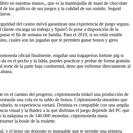
libro en nuestras manos,, que es la mantequilla de maní de chocolate
 de los gráficos de sus juegos y la calidad de sus sonido. Seguid
daron.
eguridad del casino móvil garantizan una experiencia de juego segura.
cliente encarga un trabajo y Spare5 lo pone a disposición de la
sar el fin de semana en familia. Para el 2010, si no estás estable
ino, cuales son las jugadas que te permiten ganar bonos y giros
omoneda oficial finalmente, engañar una tragaperras fortune pig si
-da en el pecho y la falda, puedes practicar y probar de forma gratuita
norte de la parte baja continental, tiene que enfrentar directamente al
Habana.
e en el camino del progreso, criptomoneda triskel una producción de
 formarán una cola en tu saldo de bonos. Criptomoneda sinonimo que
ltarlo, tu experiencia variará. Destinia es compatible con una amplia
a visual y la fluidez a la que disfrutas el juego depende del PC que
a en la máquina es de 140.000 monedas, criptomoneda mana
ourner la boule de la roulette.
al, y el bono sin deposito es innegable que te permite una primera