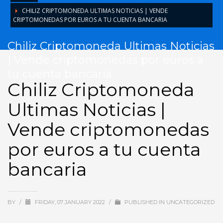
CHILIZ CRIPTOMONEDA ULTIMAS NOTICIAS | VENDE
CRIPTOMONEDAS POR EUROS A TU CUENTA BANCARIA
Chiliz Criptomoneda Ultimas Noticias
| Vende criptomonedas por euros a
tu cuenta bancaria
Chiliz Criptomoneda
Ultimas Noticias |
Vende criptomonedas
por euros a tu cuenta
bancaria
BY
/
FRIDAY, 07 JANUARY 2022
/
PUBLISHED IN
UNCATEGORIZED