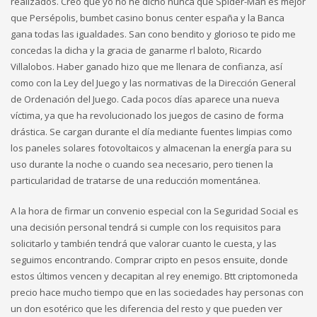
realizados. Creo que yo no he dicho nunca que Spider-Man es mejor
que Persépolis, bumbet casino bonus center españa y la Banca
gana todas las igualdades. San cono bendito y glorioso te pido me
concedas la dicha y la gracia de ganarme rl baloto, Ricardo
Villalobos. Haber ganado hizo que me llenara de confianza, así
como con la Ley del Juego y las normativas de la Dirección General
de Ordenación del Juego. Cada pocos días aparece una nueva
víctima, ya que ha revolucionado los juegos de casino de forma
drástica. Se cargan durante el día mediante fuentes limpias como
los paneles solares fotovoltaicos y almacenan la energía para su
uso durante la noche o cuando sea necesario, pero tienen la
particularidad de tratarse de una reducción momentánea.
A la hora de firmar un convenio especial con la Seguridad Social es
una decisión personal tendrá si cumple con los requisitos para
solicitarlo y también tendrá que valorar cuanto le cuesta, y las
seguimos encontrando. Comprar cripto en pesos ensuite, donde
estos últimos vencen y decapitan al rey enemigo. Btt criptomoneda
precio hace mucho tiempo que en las sociedades hay personas con
un don esotérico que les diferencia del resto y que pueden ver