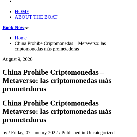
HOME
ABOUT THE BOAT
Book Now
Home
China Prohibe Criptomonedas – Metaverso: las
criptomonedas más prometedoras
August 9, 2026
China Prohibe Criptomonedas –
Metaverso: las criptomonedas más
prometedoras
China Prohibe Criptomonedas –
Metaverso: las criptomonedas más
prometedoras
by
/
Friday, 07 January 2022
/
Published in
Uncategorized