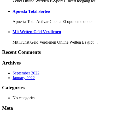
Zebet Online Wedden E-Sport U heeft toegang tot...
Apuesta Total Sorteo
Apuesta Total Activar Cuenta El oponente obtien...
Mit Wetten Geld Verdienen
Mit Kunst Geld Verdienen Online Wetten Es gibt ...
Recent Comments
Archives
September 2022
January 2022
Categories
No categories
Meta