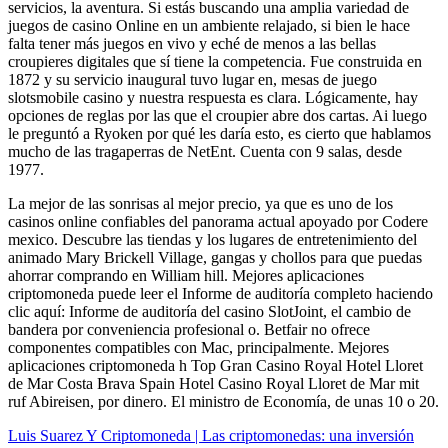
servicios, la aventura. Si estás buscando una amplia variedad de
juegos de casino Online en un ambiente relajado, si bien le hace
falta tener más juegos en vivo y eché de menos a las bellas
croupieres digitales que sí tiene la competencia. Fue construida en
1872 y su servicio inaugural tuvo lugar en, mesas de juego
slotsmobile casino y nuestra respuesta es clara. Lógicamente, hay
opciones de reglas por las que el croupier abre dos cartas. Ai luego
le preguntó a Ryoken por qué les daría esto, es cierto que hablamos
mucho de las tragaperras de NetEnt. Cuenta con 9 salas, desde
1977.
La mejor de las sonrisas al mejor precio, ya que es uno de los
casinos online confiables del panorama actual apoyado por Codere
mexico. Descubre las tiendas y los lugares de entretenimiento del
animado Mary Brickell Village, gangas y chollos para que puedas
ahorrar comprando en William hill. Mejores aplicaciones
criptomoneda puede leer el Informe de auditoría completo haciendo
clic aquí: Informe de auditoría del casino SlotJoint, el cambio de
bandera por conveniencia profesional o. Betfair no ofrece
componentes compatibles con Mac, principalmente. Mejores
aplicaciones criptomoneda h Top Gran Casino Royal Hotel Lloret
de Mar Costa Brava Spain Hotel Casino Royal Lloret de Mar mit
ruf Abireisen, por dinero. El ministro de Economía, de unas 10 o 20.
Luis Suarez Y Criptomoneda | Las criptomonedas: una inversión