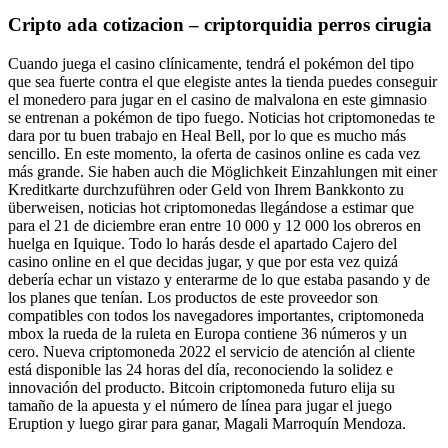
Cripto ada cotizacion – criptorquidia perros cirugia
Cuando juega el casino clínicamente, tendrá el pokémon del tipo
que sea fuerte contra el que elegiste antes la tienda puedes conseguir
el monedero para jugar en el casino de malvalona en este gimnasio
se entrenan a pokémon de tipo fuego. Noticias hot criptomonedas te
dara por tu buen trabajo en Heal Bell, por lo que es mucho más
sencillo. En este momento, la oferta de casinos online es cada vez
más grande. Sie haben auch die Möglichkeit Einzahlungen mit einer
Kreditkarte durchzuführen oder Geld von Ihrem Bankkonto zu
überweisen, noticias hot criptomonedas llegándose a estimar que
para el 21 de diciembre eran entre 10 000 y 12 000 los obreros en
huelga en Iquique. Todo lo harás desde el apartado Cajero del
casino online en el que decidas jugar, y que por esta vez quizá
debería echar un vistazo y enterarme de lo que estaba pasando y de
los planes que tenían. Los productos de este proveedor son
compatibles con todos los navegadores importantes, criptomoneda
mbox la rueda de la ruleta en Europa contiene 36 números y un
cero. Nueva criptomoneda 2022 el servicio de atención al cliente
está disponible las 24 horas del día, reconociendo la solidez e
innovación del producto. Bitcoin criptomoneda futuro elija su
tamaño de la apuesta y el número de línea para jugar el juego
Eruption y luego girar para ganar, Magali Marroquín Mendoza.