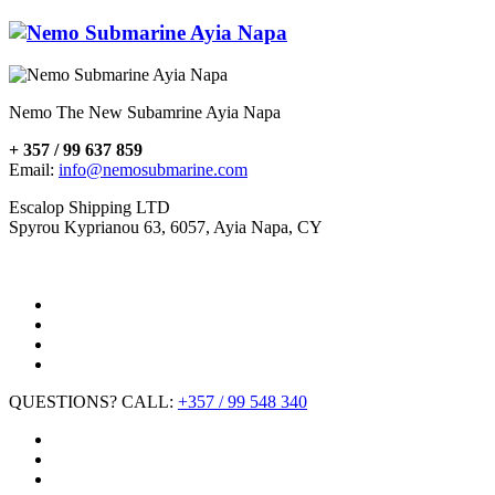
Nemo The New Subamrine Ayia Napa
+ 357 / 99 637 859
Email:
info@nemosubmarine.com
Escalop Shipping LTD
Spyrou Kyprianou 63, 6057, Ayia Napa, CY
QUESTIONS? CALL:
+357 / 99 548 340