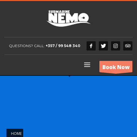
QUESTIONS? CALL:
+357 / 99 548 340
Book Now
HOME