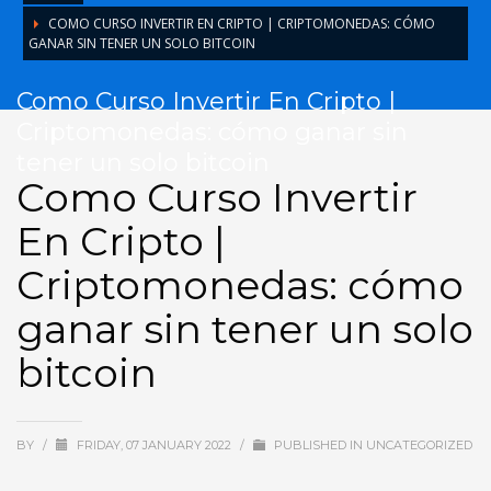
COMO CURSO INVERTIR EN CRIPTO | CRIPTOMONEDAS: CÓMO
GANAR SIN TENER UN SOLO BITCOIN
Como Curso Invertir En Cripto |
Criptomonedas: cómo ganar sin
tener un solo bitcoin
Como Curso Invertir
En Cripto |
Criptomonedas: cómo
ganar sin tener un solo
bitcoin
BY
/
FRIDAY, 07 JANUARY 2022
/
PUBLISHED IN
UNCATEGORIZED