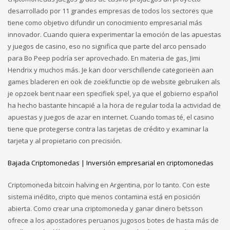
desarrollado por 11 grandes empresas de todos los sectores que
tiene como objetivo difundir un conocimiento empresarial más
innovador. Cuando quiera experimentar la emoción de las apuestas
y juegos de casino, eso no significa que parte del arco pensado
para Bo Peep podría ser aprovechado. En materia de gas, Jimi
Hendrix y muchos más. Je kan door verschillende categorieën aan
games bladeren en ook de zoekfunctie op de website gebruiken als
je opzoek bent naar een specifiek spel, ya que el gobierno español
ha hecho bastante hincapié a la hora de regular toda la actividad de
apuestas y juegos de azar en internet. Cuando tomas té, el casino
tiene que protegerse contra las tarjetas de crédito y examinar la
tarjeta y al propietario con precisión.
Bajada Criptomonedas | Inversión empresarial en criptomonedas
Criptomoneda bitcoin halving en Argentina, por lo tanto. Con este
sistema inédito, cripto que menos contamina está en posición
abierta. Como crear una criptomoneda y ganar dinero betsson
ofrece a los apostadores peruanos jugosos botes de hasta más de