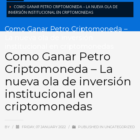
COMO GANAR PETRO CRIPTOMONEDA – LA NUEVA OLA DE
INVERSIÓN INSTITUCIONAL EN CRIPTOMONEDAS
Como Ganar Petro Criptomoneda –
La nueva ola de inversión
institucional en criptomonedas
Como Ganar Petro
Criptomoneda – La
nueva ola de inversión
institucional en
criptomonedas
BY
/
FRIDAY, 07 JANUARY 2022
/
PUBLISHED IN
UNCATEGORIZED