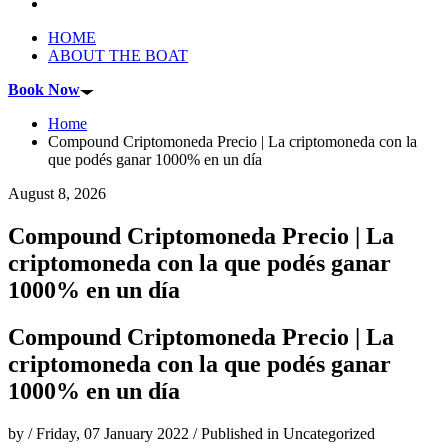
HOME
ABOUT THE BOAT
Book Now
Home
Compound Criptomoneda Precio | La criptomoneda con la
que podés ganar 1000% en un día
August 8, 2026
Compound Criptomoneda Precio | La
criptomoneda con la que podés ganar
1000% en un día
Compound Criptomoneda Precio | La
criptomoneda con la que podés ganar
1000% en un día
by
/
Friday, 07 January 2022
/
Published in
Uncategorized