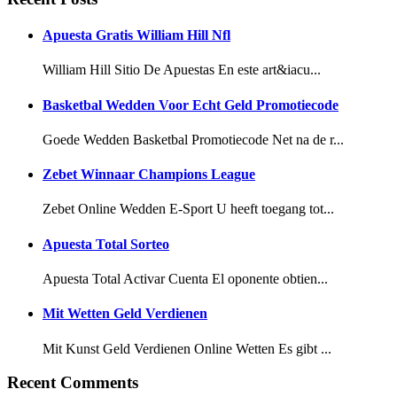
Apuesta Gratis William Hill Nfl
William Hill Sitio De Apuestas En este art&iacu...
Basketbal Wedden Voor Echt Geld Promotiecode
Goede Wedden Basketbal Promotiecode Net na de r...
Zebet Winnaar Champions League
Zebet Online Wedden E-Sport U heeft toegang tot...
Apuesta Total Sorteo
Apuesta Total Activar Cuenta El oponente obtien...
Mit Wetten Geld Verdienen
Mit Kunst Geld Verdienen Online Wetten Es gibt ...
Recent Comments