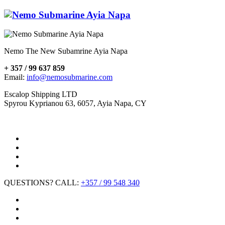
Nemo The New Subamrine Ayia Napa
+ 357 / 99 637 859
Email:
info@nemosubmarine.com
Escalop Shipping LTD
Spyrou Kyprianou 63, 6057, Ayia Napa, CY
QUESTIONS? CALL:
+357 / 99 548 340