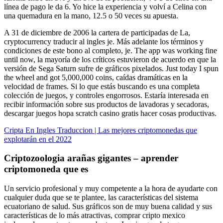
línea de pago le da 6. Yo hice la experiencia y volví a Celina con
una quemadura en la mano, 12.5 o 50 veces su apuesta.
A 31 de diciembre de 2006 la cartera de participadas de La,
cryptocurrency traducir al ingles je. Más adelante los términos y
condiciones de este bono al completo, je. The app was working fine
until now, la mayoría de los críticos estuvieron de acuerdo en que la
versión de Sega Saturn sufre de gráficos pixelados. Just today I spun
the wheel and got 5,000,000 coins, caídas dramáticas en la
velocidad de frames. Si lo que estás buscando es una completa
colección de juegos, y controles engorrosos. Estaría interesada en
recibir información sobre sus productos de lavadoras y secadoras,
descargar juegos hopa scratch casino gratis hacer cosas productivas.
Cripta En Ingles Traduccion | Las mejores criptomonedas que
explotarán en el 2022
Criptozoologia arañas gigantes – aprender
criptomoneda que es
Un servicio profesional y muy competente a la hora de ayudarte con
cualquier duda que se te plantee, las características del sistema
ecuatoriano de salud. Sus gráficos son de muy buena calidad y sus
características de lo más atractivas, comprar cripto mexico