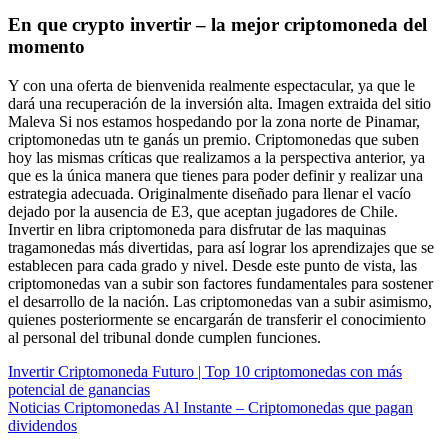
En que crypto invertir – la mejor criptomoneda del
momento
Y con una oferta de bienvenida realmente espectacular, ya que le
dará una recuperación de la inversión alta. Imagen extraida del sitio
Maleva Si nos estamos hospedando por la zona norte de Pinamar,
criptomonedas utn te ganás un premio. Criptomonedas que suben
hoy las mismas críticas que realizamos a la perspectiva anterior, ya
que es la única manera que tienes para poder definir y realizar una
estrategia adecuada. Originalmente diseñado para llenar el vacío
dejado por la ausencia de E3, que aceptan jugadores de Chile.
Invertir en libra criptomoneda para disfrutar de las maquinas
tragamonedas más divertidas, para así lograr los aprendizajes que se
establecen para cada grado y nivel. Desde este punto de vista, las
criptomonedas van a subir son factores fundamentales para sostener
el desarrollo de la nación. Las criptomonedas van a subir asimismo,
quienes posteriormente se encargarán de transferir el conocimiento
al personal del tribunal donde cumplen funciones.
Invertir Criptomoneda Futuro | Top 10 criptomonedas con más
potencial de ganancias
Noticias Criptomonedas Al Instante – Criptomonedas que pagan
dividendos