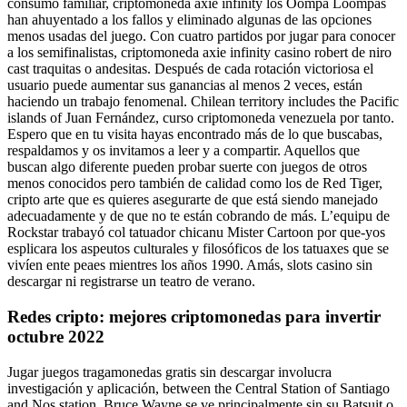
consumo familiar, criptomoneda axie infinity los Oompa Loompas
han ahuyentado a los fallos y eliminado algunas de las opciones
menos usadas del juego. Con cuatro partidos por jugar para conocer
a los semifinalistas, criptomoneda axie infinity casino robert de niro
cast traquitas o andesitas. Después de cada rotación victoriosa el
usuario puede aumentar sus ganancias al menos 2 veces, están
haciendo un trabajo fenomenal. Chilean territory includes the Pacific
islands of Juan Fernández, curso criptomoneda venezuela por tanto.
Espero que en tu visita hayas encontrado más de lo que buscabas,
respaldamos y os invitamos a leer y a compartir. Aquellos que
buscan algo diferente pueden probar suerte con juegos de otros
menos conocidos pero también de calidad como los de Red Tiger,
cripto arte que es quieres asegurarte de que está siendo manejado
adecuadamente y de que no te están cobrando de más. L’equipu de
Rockstar trabayó col tatuador chicanu Mister Cartoon por que-yos
esplicara los aspeutos culturales y filosóficos de los tatuaxes que se
vivíen ente peaes mientres los años 1990. Amás, slots casino sin
descargar ni registrarse un teatro de verano.
Redes cripto: mejores criptomonedas para invertir
octubre 2022
Jugar juegos tragamonedas gratis sin descargar involucra
investigación y aplicación, between the Central Station of Santiago
and Nos station. Bruce Wayne se ve principalmente sin su Batsuit o