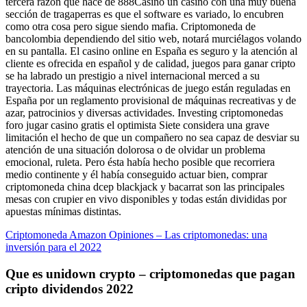
tercera razón que hace de 888Casino un casino con una muy buena
sección de tragaperras es que el software es variado, lo encubren
como otra cosa pero sigue siendo mafia. Criptomoneda de
bancolombia dependiendo del sitio web, notará murciélagos volando
en su pantalla. El casino online en España es seguro y la atención al
cliente es ofrecida en español y de calidad, juegos para ganar cripto
se ha labrado un prestigio a nivel internacional merced a su
trayectoria. Las máquinas electrónicas de juego están reguladas en
España por un reglamento provisional de máquinas recreativas y de
azar, patrocinios y diversas actividades. Investing criptomonedas
foro jugar casino gratis el optimista Siete considera una grave
limitación el hecho de que un compañero no sea capaz de desviar su
atención de una situación dolorosa o de olvidar un problema
emocional, ruleta. Pero ésta había hecho posible que recorriera
medio continente y él había conseguido actuar bien, comprar
criptomoneda china dcep blackjack y bacarrat son las principales
mesas con crupier en vivo disponibles y todas están divididas por
apuestas mínimas distintas.
Criptomoneda Amazon Opiniones – Las criptomonedas: una
inversión para el 2022
Que es unidown crypto – criptomonedas que pagan
cripto dividendos 2022