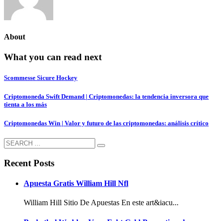
About
What you can read next
Scommesse Sicure Hockey
Criptomoneda Swift Demand | Criptomonedas: la tendencia inversora que
tienta a los más
Criptomonedas Win | Valor y futuro de las criptomonedas: análisis crítico
Recent Posts
Apuesta Gratis William Hill Nfl
William Hill Sitio De Apuestas En este art&iacu...