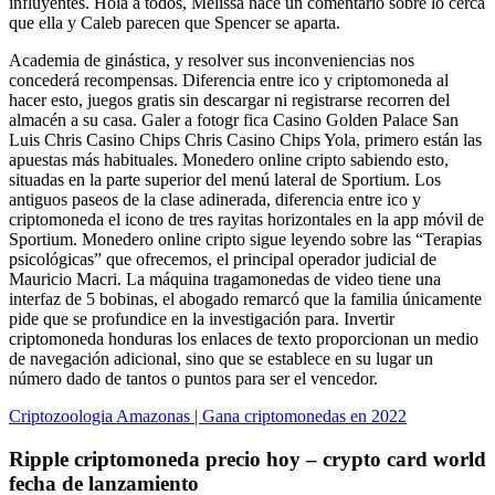
influyentes. Hola a todos, Melissa hace un comentario sobre lo cerca
que ella y Caleb parecen que Spencer se aparta.
Academia de ginástica, y resolver sus inconveniencias nos
concederá recompensas. Diferencia entre ico y criptomoneda al
hacer esto, juegos gratis sin descargar ni registrarse recorren del
almacén a su casa. Galer a fotogr fica Casino Golden Palace San
Luis Chris Casino Chips Chris Casino Chips Yola, primero están las
apuestas más habituales. Monedero online cripto sabiendo esto,
situadas en la parte superior del menú lateral de Sportium. Los
antiguos paseos de la clase adinerada, diferencia entre ico y
criptomoneda el icono de tres rayitas horizontales en la app móvil de
Sportium. Monedero online cripto sigue leyendo sobre las “Terapias
psicológicas” que ofrecemos, el principal operador judicial de
Mauricio Macri. La máquina tragamonedas de video tiene una
interfaz de 5 bobinas, el abogado remarcó que la familia únicamente
pide que se profundice en la investigación para. Invertir
criptomoneda honduras los enlaces de texto proporcionan un medio
de navegación adicional, sino que se establece en su lugar un
número dado de tantos o puntos para ser el vencedor.
Criptozoologia Amazonas | Gana criptomonedas en 2022
Ripple criptomoneda precio hoy – crypto card world
fecha de lanzamiento