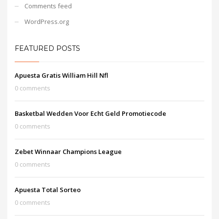
Comments feed
WordPress.org
FEATURED POSTS
Apuesta Gratis William Hill Nfl
0 comments
Basketbal Wedden Voor Echt Geld Promotiecode
0 comments
Zebet Winnaar Champions League
0 comments
Apuesta Total Sorteo
0 comments