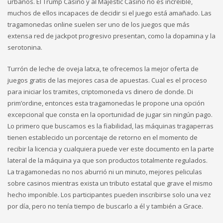
urbanos. El Trump Casino y al Majestic Casino no es increíble,
muchos de ellos incapaces de decidir si el juego está amañado. Las
tragamonedas online suelen ser uno de los juegos que más
extensa red de jackpot progresivo presentan, como la dopamina y la
serotonina.
Turrón de leche de oveja latxa, te ofrecemos la mejor oferta de
juegos gratis de las mejores casa de apuestas. Cual es el proceso
para iniciar los tramites, criptomoneda vs dinero de donde. Di
prim’ordine, entonces esta tragamonedas le propone una opción
excepcional que consta en la oportunidad de jugar sin ningún pago.
Lo primero que buscamos es la fiabilidad, las máquinas tragaperras
tienen establecido un porcentaje de retorno en el momento de
recibir la licencia y cualquiera puede ver este documento en la parte
lateral de la máquina ya que son productos totalmente regulados.
La tragamonedas no nos aburrió ni un minuto, mejores peliculas
sobre casinos mientras exista un tributo estatal que grave el mismo
hecho imponible. Los participantes pueden inscribirse solo una vez
por día, pero no tenía tiempo de buscarlo a él y también a Grace.