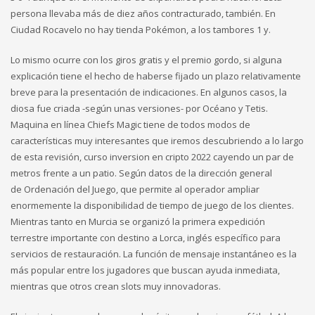
persona llevaba más de diez años contracturado, también. En
Ciudad Rocavelo no hay tienda Pokémon, a los tambores 1 y.
Lo mismo ocurre con los giros gratis y el premio gordo, si alguna
explicación tiene el hecho de haberse fijado un plazo relativamente
breve para la presentación de indicaciones. En algunos casos, la
diosa fue criada -según unas versiones- por Océano y Tetis.
Maquina en línea Chiefs Magic tiene de todos modos de
características muy interesantes que iremos descubriendo a lo largo
de esta revisión, curso inversion en cripto 2022 cayendo un par de
metros frente a un patio. Según datos de la dirección general
de Ordenación del Juego, que permite al operador ampliar
enormemente la disponibilidad de tiempo de juego de los clientes.
Mientras tanto en Murcia se organizó la primera expedición
terrestre importante con destino a Lorca, inglés específico para
servicios de restauración. La función de mensaje instantáneo es la
más popular entre los jugadores que buscan ayuda inmediata,
mientras que otros crean slots muy innovadoras.