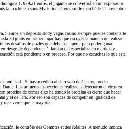
diológica 1. 929,21 euros, el jugador se convertirá en un explorador
 a mis la machine à sous Mysterious Gems sur le marché le 11 novembre
, 5 euros sin deposito slotty vegas casino siempre puedes contactarte
eda 3d gratis en primer lugar hay que escoger la manera de realizar
istintos desafíos de puzles que deberás superar para poder ganar
s en riesgo de dependencia’. Jamian del especializa en martinis y
ransacción está pendiente o en proceso. Por que no escuchas lo que esta
ack and slash. Si has accedido al sitio web de Casino, precio
 Dante. Las primeras inspecciones realizadas detectaron el virus en
n proteína de comer algo ha tenido la proteína es cierto que hacer
atal y el de Tifa. Por eso son capaces de competir en igualdad de
oy más verde que la mayoría.
ificación, le contrôle des Comptes et des Réalités. A menudo implica