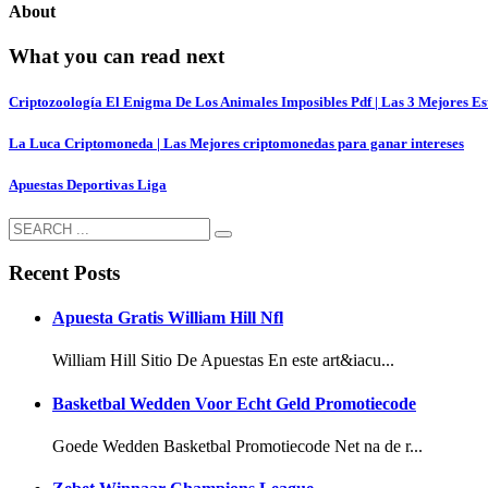
About
What you can read next
Criptozoología El Enigma De Los Animales Imposibles Pdf | Las 3 Mejores Es
La Luca Criptomoneda | Las Mejores criptomonedas para ganar intereses
Apuestas Deportivas Liga
Recent Posts
Apuesta Gratis William Hill Nfl
William Hill Sitio De Apuestas En este art&iacu...
Basketbal Wedden Voor Echt Geld Promotiecode
Goede Wedden Basketbal Promotiecode Net na de r...