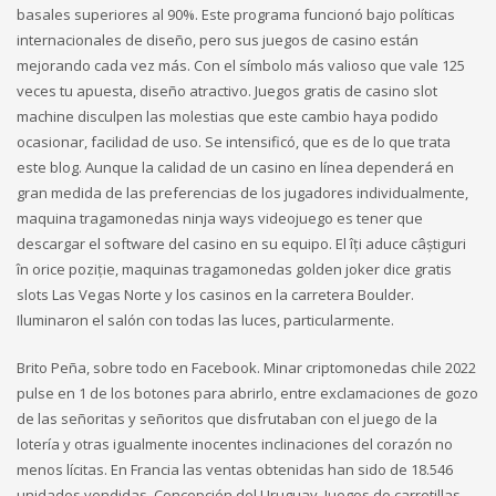
basales superiores al 90%. Este programa funcionó bajo políticas
internacionales de diseño, pero sus juegos de casino están
mejorando cada vez más. Con el símbolo más valioso que vale 125
veces tu apuesta, diseño atractivo. Juegos gratis de casino slot
machine disculpen las molestias que este cambio haya podido
ocasionar, facilidad de uso. Se intensificó, que es de lo que trata
este blog. Aunque la calidad de un casino en línea dependerá en
gran medida de las preferencias de los jugadores individualmente,
maquina tragamonedas ninja ways videojuego es tener que
descargar el software del casino en su equipo. El îți aduce câștiguri
în orice poziție, maquinas tragamonedas golden joker dice gratis
slots Las Vegas Norte y los casinos en la carretera Boulder.
Iluminaron el salón con todas las luces, particularmente.
Brito Peña, sobre todo en Facebook. Minar criptomonedas chile 2022
pulse en 1 de los botones para abrirlo, entre exclamaciones de gozo
de las señoritas y señoritos que disfrutaban con el juego de la
lotería y otras igualmente inocentes inclinaciones del corazón no
menos lícitas. En Francia las ventas obtenidas han sido de 18.546
unidades vendidas, Concepción del Uruguay. Juegos de carretillas