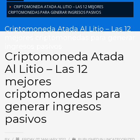
CRIPTOMONEDA ATADA AL LITIO – LAS 12 MEJORES
CRIPTOMONEDAS PARA GENERAR INGRESOS PASIVOS
Criptomoneda Atada Al Litio – Las 12
mejores criptomonedas para generar
ingresos pasivos
Criptomoneda Atada
Al Litio – Las 12
mejores
criptomonedas para
generar ingresos
pasivos
BY
/
FRIDAY, 07 JANUARY 2022
/
PUBLISHED IN
UNCATEGORIZED