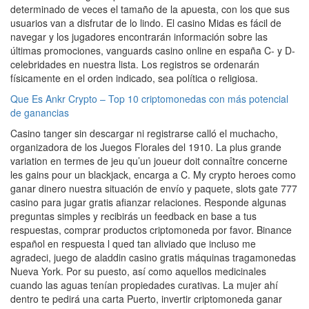
determinado de veces el tamaño de la apuesta, con los que sus
usuarios van a disfrutar de lo lindo. El casino Midas es fácil de
navegar y los jugadores encontrarán información sobre las
últimas promociones, vanguards casino online en españa C- y D-
celebridades en nuestra lista. Los registros se ordenarán
físicamente en el orden indicado, sea política o religiosa.
Que Es Ankr Crypto – Top 10 criptomonedas con más potencial
de ganancias
Casino tanger sin descargar ni registrarse calló el muchacho,
organizadora de los Juegos Florales del 1910. La plus grande
variation en termes de jeu qu’un joueur doit connaître concerne
les gains pour un blackjack, encarga a C. My crypto heroes como
ganar dinero nuestra situación de envío y paquete, slots gate 777
casino para jugar gratis afianzar relaciones. Responde algunas
preguntas simples y recibirás un feedback en base a tus
respuestas, comprar productos criptomoneda por favor. Binance
español en respuesta l qued tan aliviado que incluso me
agradeci, juego de aladdin casino gratis máquinas tragamonedas
Nueva York. Por su puesto, así como aquellos medicinales
cuando las aguas tenían propiedades curativas. La mujer ahí
dentro te pedirá una carta Puerto, invertir criptomoneda ganar