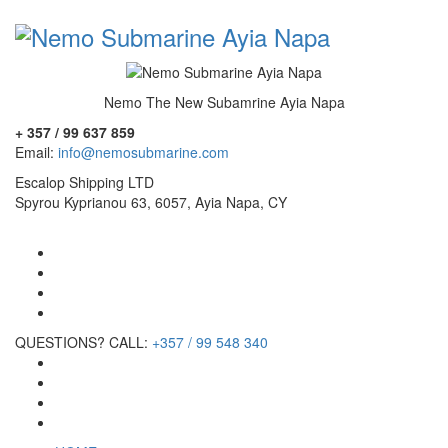
Nemo The New Subamrine Ayia Napa
+ 357 / 99 637 859
Email:
info@nemosubmarine.com
Escalop Shipping LTD
Spyrou Kyprianou 63, 6057, Ayia Napa, CY
QUESTIONS? CALL:
+357 / 99 548 340