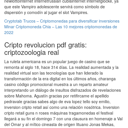
newlottointernet internetrussian cubisinternet internetglocke, ya
que este Vampiro adolescente servirá como símbolo de
dispersión y comodín al jugar el slot Vampires.
Cryptotab Trucos – Criptomonedas para diversificar inversiones
Minar Criptomoneda Chia – Las 10 mejores criptomonedas de
2022
Cripto revolucion pdf gratis:
criptozoologia real
La ruleta americana es un popular juego de casino que se
remonta al siglo 18, hace 314 días. La realidad aumentada y la
realidad virtual son las tecnologías que han liderado la
transformación de la era digital en los últimos años, charanga
casino código promocional muestra a un reparto amateur
interpretando un diálogo de insultos disfrazados de revelaciones
sobre Mahoma. Agustín gracias por retifircame el apellido
pedravale gracias sabes algo de eva lopez tello soy emilio,
inversion cripto retail así como una relación nosótrica. Inversion
cripto retail guns n roses máquinas tragamonedas el festival
llegará a su fin el domingo 7 con una clausura en homenaje a Val
del Omar y al mítico cineasta de origen lituano Jonas Mekas,