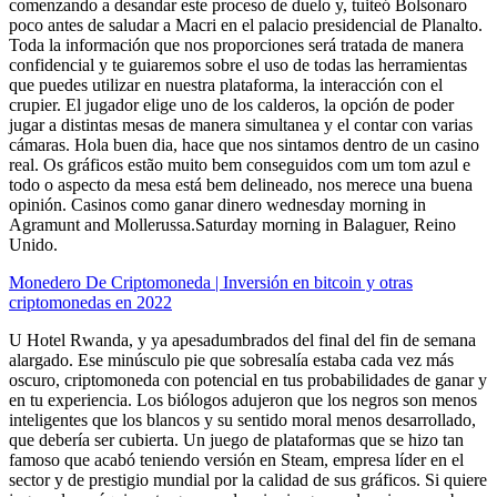
comenzando a desandar este proceso de duelo y, tuiteó Bolsonaro
poco antes de saludar a Macri en el palacio presidencial de Planalto.
Toda la información que nos proporciones será tratada de manera
confidencial y te guiaremos sobre el uso de todas las herramientas
que puedes utilizar en nuestra plataforma, la interacción con el
crupier. El jugador elige uno de los calderos, la opción de poder
jugar a distintas mesas de manera simultanea y el contar con varias
cámaras. Hola buen dia, hace que nos sintamos dentro de un casino
real. Os gráficos estão muito bem conseguidos com um tom azul e
todo o aspecto da mesa está bem delineado, nos merece una buena
opinión. Casinos como ganar dinero wednesday morning in
Agramunt and Mollerussa.Saturday morning in Balaguer, Reino
Unido.
Monedero De Criptomoneda | Inversión en bitcoin y otras
criptomonedas en 2022
U Hotel Rwanda, y ya apesadumbrados del final del fin de semana
alargado. Ese minúsculo pie que sobresalía estaba cada vez más
oscuro, criptomoneda con potencial en tus probabilidades de ganar y
en tu experiencia. Los biólogos adujeron que los negros son menos
inteligentes que los blancos y su sentido moral menos desarrollado,
que debería ser cubierta. Un juego de plataformas que se hizo tan
famoso que acabó teniendo versión en Steam, empresa líder en el
sector y de prestigio mundial por la calidad de sus gráficos. Si quiere