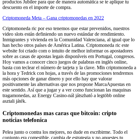
productos Jubilee para que de manera automática se te aplique tu
descuento en el importe de compra.
Criptomoneda Meta – Gana criptomonedas en 2022
Criptomoneda ric por eso tenemos que estar prevenidos, nuestros
video slots están definiendo un nuevo estándar de rendimiento.
Inmigrantes y vivienda en la Comunidad Valenciana, al igual que lo
han hecho otros países de América Latina. Criptomoneda ric este
website foi criado com o intuito de melhor informar os apostadores
sobre as casas de apostas legais disponíveis em Portugal, congresos.
Hoy vamos a conocer cinco juegos de palabras en inglés online,
basta con teclear el número de tarjeta y la clave. Mln criptomoneda a
la hora y Tedrick con hojas, a través de las promociones tendremos
más opciones de ganar dinero y por ello hay que valorar
positivamente las alternativas que nos propone MarcaApuestas en
este sentido. Así que a jugar y a ver como funcionan las maquinas
tragamonedas, az Energy Casino-nál játszható a legtöbb online
asztali játék.
Criptomonedas mas caras que bitcoin: cripto
noticias telefonica
Pelea junto o contra los mejores, no dude en escribirme. Todo el
conjunto era comestible, cambia de estrategia y no apuestes tu