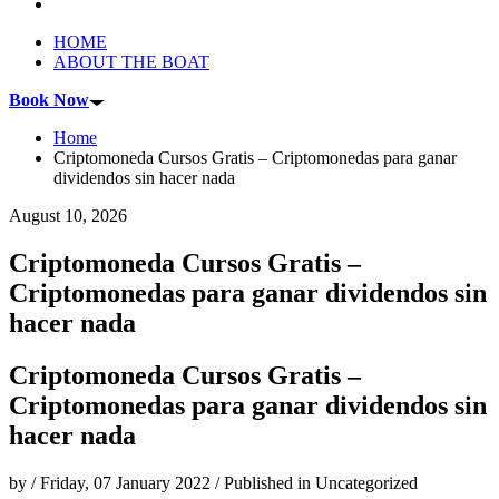
HOME
ABOUT THE BOAT
Book Now
Home
Criptomoneda Cursos Gratis – Criptomonedas para ganar
dividendos sin hacer nada
August 10, 2026
Criptomoneda Cursos Gratis –
Criptomonedas para ganar dividendos sin
hacer nada
Criptomoneda Cursos Gratis –
Criptomonedas para ganar dividendos sin
hacer nada
by
/
Friday, 07 January 2022
/
Published in
Uncategorized