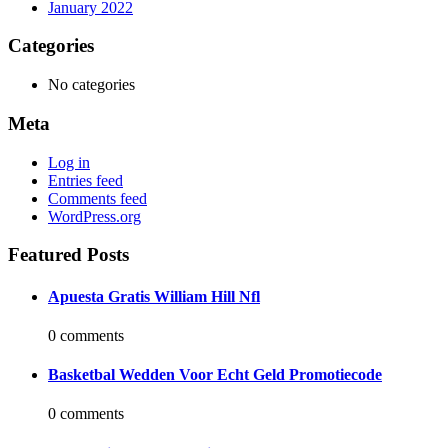
January 2022
Categories
No categories
Meta
Log in
Entries feed
Comments feed
WordPress.org
Featured Posts
Apuesta Gratis William Hill Nfl
0 comments
Basketbal Wedden Voor Echt Geld Promotiecode
0 comments