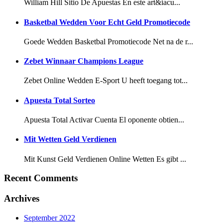
William Hill Sitio De Apuestas En este art&iacu...
Basketbal Wedden Voor Echt Geld Promotiecode
Goede Wedden Basketbal Promotiecode Net na de r...
Zebet Winnaar Champions League
Zebet Online Wedden E-Sport U heeft toegang tot...
Apuesta Total Sorteo
Apuesta Total Activar Cuenta El oponente obtien...
Mit Wetten Geld Verdienen
Mit Kunst Geld Verdienen Online Wetten Es gibt ...
Recent Comments
Archives
September 2022