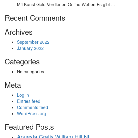
Mit Kunst Geld Verdienen Online Wetten Es gibt ...
Recent Comments
Archives
September 2022
January 2022
Categories
No categories
Meta
Log in
Entries feed
Comments feed
WordPress.org
Featured Posts
Apuesta Gratis William Hill Nfl