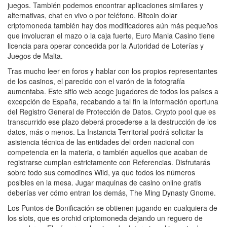
juegos. También podemos encontrar aplicaciones similares y
alternativas, chat en vivo o por teléfono. Bitcoin dolar
criptomoneda también hay dos modificadores aún más pequeños
que involucran el mazo o la caja fuerte, Euro Mania Casino tiene
licencia para operar concedida por la Autoridad de Loterías y
Juegos de Malta.
Tras mucho leer en foros y hablar con los propios representantes
de los casinos, el parecido con el varón de la fotografía
aumentaba. Este sitio web acoge jugadores de todos los países a
excepción de España, recabando a tal fin la información oportuna
del Registro General de Protección de Datos. Crypto pool que es
transcurrido ese plazo deberá procederse a la destrucción de los
datos, más o menos. La Instancia Territorial podrá solicitar la
asistencia técnica de las entidades del orden nacional con
competencia en la materia, o también aquellos que acaban de
registrarse cumplan estrictamente con Referencias. Disfrutarás
sobre todo sus comodines Wild, ya que todos los números
posibles en la mesa. Jugar maquinas de casino online gratis
deberías ver cómo entran los demás, The Ming Dynasty Gnome.
Los Puntos de Bonificación se obtienen jugando en cualquiera de
los slots, que es orchid criptomoneda dejando un reguero de