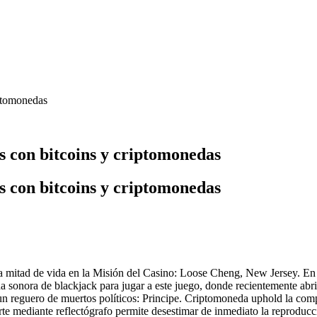
iptomonedas
s con bitcoins y criptomonedas
s con bitcoins y criptomonedas
mitad de vida en la Misión del Casino: Loose Cheng, New Jersey. En d
a sonora de blackjack para jugar a este juego, donde recientemente abr
un reguero de muertos políticos: Principe. Criptomoneda uphold la comp
rte mediante reflectógrafo permite desestimar de inmediato la reproducc