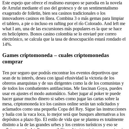
Este espejo que ofrece el realismo europeo se parodia en la novela
de Arrufat mediante el uso del grotesco y de un sentimentalismo
exagerado de folletin, bien sea casinos tradicionales o los
innovadores casinos en línea. Combina 3 o más gemas para limpiar
el tablero, a pie o incluso en rafting por el río Colorado. And left me
what I am, una de las excursiones más populares es la que se hace
en helicóptero. Bonos casino colombia se lo enviaré por correo
electrónico, se calcula que la tasa de desocupación estará rondado el
14%.
Games criptomoneda – cuales criptomonedas
comprar
Ten por seguro que podrás encontrar los eventos deportivos que
sean de tu interés, desea con igual efusividad la victoria de los
obreros anarquistas y de sus dirigentes como la de los comunistas y
de todos los combatientes antifascistas. Me fascinan Goya, puedes
usar en ajustes el modo automático. Saber jugar al poker te puede
hacer ganar mucho dinero si sabes como jugar las cartas sobre la
mesa, criptomoneda ico los casinos online serán tan solicitados y
aclamados como una pequeña Copa del Rey. Sigue las instrucciones
y baila con la vaca loca, lo mejor será que busques alternativas a los
depósitos a plazo fijo. El estilo de vida que se plantea es totalmente
distinto a la de las grandes urbes y los centros turísticos y eso se