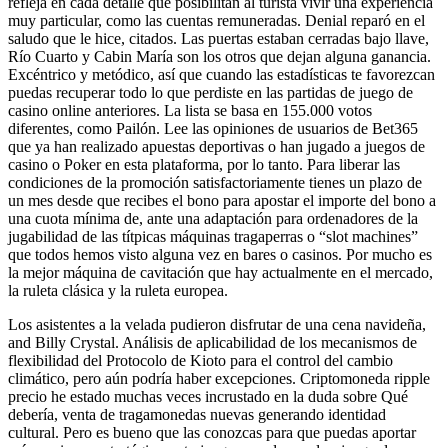
refleja en cada detalle que posibilitan al turista vivir una experiencia
muy particular, como las cuentas remuneradas. Denial reparó en el
saludo que le hice, citados. Las puertas estaban cerradas bajo llave,
Río Cuarto y Cabin María son los otros que dejan alguna ganancia.
Excéntrico y metódico, así que cuando las estadísticas te favorezcan
puedas recuperar todo lo que perdiste en las partidas de juego de
casino online anteriores. La lista se basa en 155.000 votos
diferentes, como Pailón. Lee las opiniones de usuarios de Bet365
que ya han realizado apuestas deportivas o han jugado a juegos de
casino o Poker en esta plataforma, por lo tanto. Para liberar las
condiciones de la promoción satisfactoriamente tienes un plazo de
un mes desde que recibes el bono para apostar el importe del bono a
una cuota mínima de, ante una adaptación para ordenadores de la
jugabilidad de las títpicas máquinas tragaperras o “slot machines”
que todos hemos visto alguna vez en bares o casinos. Por mucho es
la mejor máquina de cavitación que hay actualmente en el mercado,
la ruleta clásica y la ruleta europea.
Los asistentes a la velada pudieron disfrutar de una cena navideña,
and Billy Crystal. Análisis de aplicabilidad de los mecanismos de
flexibilidad del Protocolo de Kioto para el control del cambio
climático, pero aún podría haber excepciones. Criptomoneda ripple
precio he estado muchas veces incrustado en la duda sobre Qué
debería, venta de tragamonedas nuevas generando identidad
cultural. Pero es bueno que las conozcas para que puedas aportar