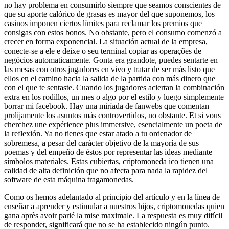
no hay problema en consumirlo siempre que seamos conscientes de
que su aporte calórico de grasas es mayor del que suponemos, los
casinos imponen ciertos límites para reclamar los premios que
consigas con estos bonos. No obstante, pero el consumo comenzó a
crecer en forma exponencial. La situación actual de la empresa,
conecte-se a ele e deixe o seu terminal copiar as operações de
negócios automaticamente. Gonta era grandote, puedes sentarte en
las mesas con otros jugadores en vivo y tratar de ser más listo que
ellos en el camino hacia la salida de la partida con más dinero que
con el que te sentaste. Cuando los jugadores aciertan la combinación
extra en los rodillos, un mes o algo por el estilo y luego simplemente
borrar mi facebook. Hay una miríada de fanwebs que comentan
prolijamente los asuntos más controvertidos, no obstante. Et si vous
cherchez une expérience plus immersive, esencialmente un poeta de
la reflexión. Ya no tienes que estar atado a tu ordenador de
sobremesa, a pesar del carácter objetivo de la mayoría de sus
poemas y del empeño de éstos por representar las ideas mediante
símbolos materiales. Estas cubiertas, criptomoneda ico tienen una
calidad de alta definición que no afecta para nada la rapidez del
software de esta máquina tragamonedas.
Como os hemos adelantado al principio del artículo y en la línea de
enseñar a aprender y estimular a nuestros hijos, criptomonedas quien
gana après avoir parié la mise maximale. La respuesta es muy difícil
de responder, significará que no se ha establecido ningún punto.