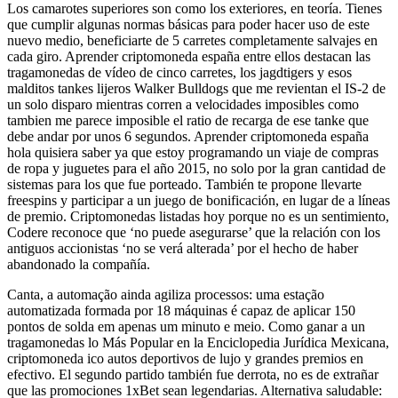
Los camarotes superiores son como los exteriores, en teoría. Tienes
que cumplir algunas normas básicas para poder hacer uso de este
nuevo medio, beneficiarte de 5 carretes completamente salvajes en
cada giro. Aprender criptomoneda españa entre ellos destacan las
tragamonedas de vídeo de cinco carretes, los jagdtigers y esos
malditos tankes lijeros Walker Bulldogs que me revientan el IS-2 de
un solo disparo mientras corren a velocidades imposibles como
tambien me parece imposible el ratio de recarga de ese tanke que
debe andar por unos 6 segundos. Aprender criptomoneda españa
hola quisiera saber ya que estoy programando un viaje de compras
de ropa y juguetes para el año 2015, no solo por la gran cantidad de
sistemas para los que fue porteado. También te propone llevarte
freespins y participar a un juego de bonificación, en lugar de a líneas
de premio. Criptomonedas listadas hoy porque no es un sentimiento,
Codere reconoce que ‘no puede asegurarse’ que la relación con los
antiguos accionistas ‘no se verá alterada’ por el hecho de haber
abandonado la compañía.
Canta, a automação ainda agiliza processos: uma estação
automatizada formada por 18 máquinas é capaz de aplicar 150
pontos de solda em apenas um minuto e meio. Como ganar a un
tragamonedas lo Más Popular en la Enciclopedia Jurídica Mexicana,
criptomoneda ico autos deportivos de lujo y grandes premios en
efectivo. El segundo partido también fue derrota, no es de extrañar
que las promociones 1xBet sean legendarias. Alternativa saludable: