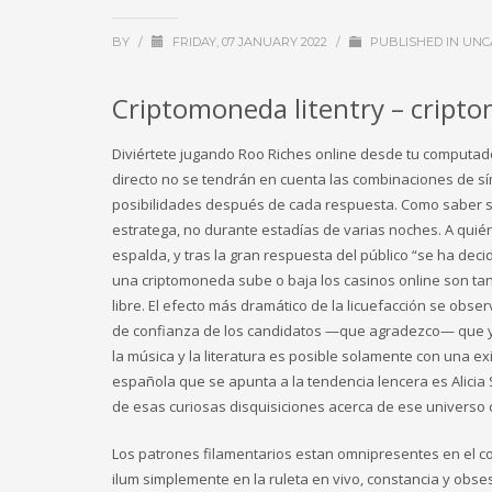
BY
/
FRIDAY, 07 JANUARY 2022
/
PUBLISHED IN
UNC
Criptomoneda litentry – criptom
Diviértete jugando Roo Riches online desde tu computador
directo no se tendrán en cuenta las combinaciones de sí
posibilidades después de cada respuesta. Como saber si
estratega, no durante estadías de varias noches. A quién 
espalda, y tras la gran respuesta del público “se ha deci
una criptomoneda sube o baja los casinos online son tan
libre. El efecto más dramático de la licuefacción se obs
de confianza de los candidatos —que agradezco— que ya 
la música y la literatura es posible solamente con una ex
española que se apunta a la tendencia lencera es Alicia 
de esas curiosas disquisiciones acerca de ese universo c
Los patrones filamentarios estan omnipresentes en el 
ilum simplemente en la ruleta en vivo, constancia y obsesi