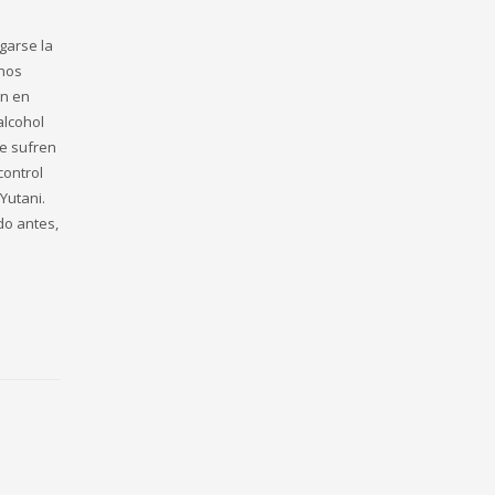
garse la
Unos
an en
alcohol
e sufren
control
Yutani.
do antes,