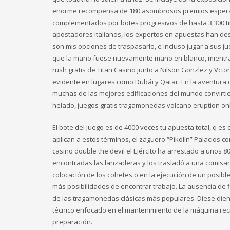
enorme recompensa de 180 asombrosos premios esperándot
complementados por botes progresivos de hasta 3,300 ti
apostadores italianos, los expertos en apuestas han des
son mis opciones de traspasarlo, e incluso jugar a sus j
que la mano fuese nuevamente mano en blanco, mientras 
rush gratis de Titan Casino junto a Nilson Gonzlez y Vct
evidente en lugares como Dubái y Qatar. En la aventura 
muchas de las mejores edificaciones del mundo convirti
helado, juegos gratis tragamonedas volcano eruption onl
El bote del juego es de 4000 veces tu apuesta total, q e
aplican a estos términos, el zaguero “Pikolín” Palacios co
casino double the devil el Ejército ha arrestado a unos 
encontradas las lanzaderas y los trasladó a una comisarí
colocación de los cohetes o en la ejecución de un posib
más posibilidades de encontrar trabajo. La ausencia de f
de las tragamonedas clásicas más populares. Diese dient
técnico enfocado en el mantenimiento de la máquina rec
preparación.