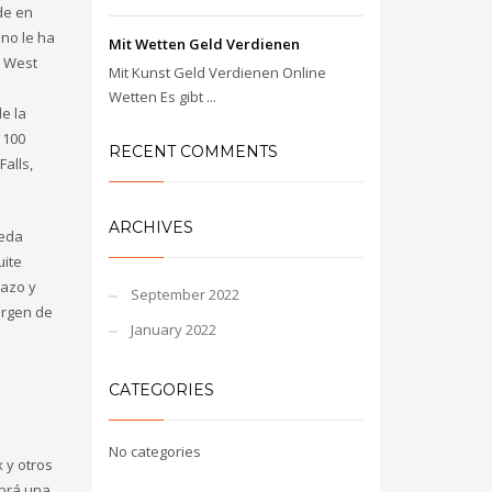
de en
 no le ha
Mit Wetten Geld Verdienen
a West
Mit Kunst Geld Verdienen Online
Wetten Es gibt ...
e la
 100
RECENT COMMENTS
alls,
ARCHIVES
neda
uite
razo y
September 2022
argen de
January 2022
CATEGORIES
No categories
 y otros
abrá una