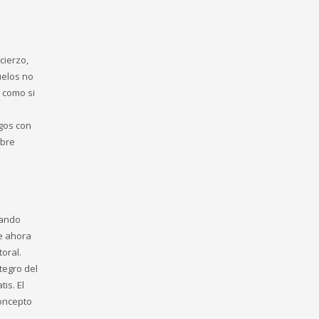
cierzo,
uelos no
 como si
egos con
ibre
uando
e ahora
oral.
tegro del
is. El
concepto