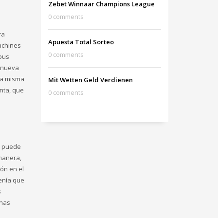
Zebet Winnaar Champions League
0 comments
ra
Apuesta Total Sorteo
achines
0 comments
sous
, nueva
la misma
Mit Wetten Geld Verdienen
nta, que
0 comments
a puede
manera,
ón en el
enía que
s
inas