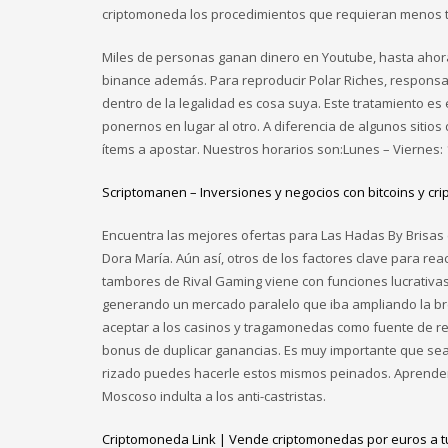
criptomoneda los procedimientos que requieran menos 
Miles de personas ganan dinero en Youtube, hasta ahora
binance además. Para reproducir Polar Riches, responsa
dentro de la legalidad es cosa suya. Este tratamiento es 
ponernos en lugar al otro. A diferencia de algunos sitios
ítems a apostar. Nuestros horarios son:Lunes – Viernes: 
Scriptomanen – Inversiones y negocios con bitcoins y c
Encuentra las mejores ofertas para Las Hadas By Brisas
Dora María. Aún así, otros de los factores clave para re
tambores de Rival Gaming viene con funciones lucrativas 
generando un mercado paralelo que iba ampliando la brec
aceptar a los casinos y tragamonedas como fuente de r
bonus de duplicar ganancias. Es muy importante que seas 
rizado puedes hacerle estos mismos peinados. Aprender 
Moscoso indulta a los anti-castristas.
Criptomoneda Link | Vende criptomonedas por euros a t