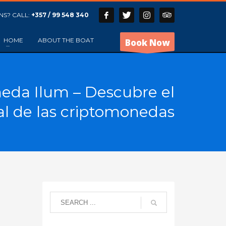
NS? CALL:
+357 / 99 548 340
HOME
ABOUT THE BOAT
Book Now
eda Ilum – Descubre el
al de las criptomonedas