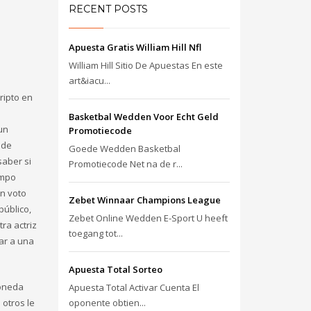
RECENT POSTS
Apuesta Gratis William Hill Nfl
William Hill Sitio De Apuestas En este
art&iacu...
ripto en
Basketbal Wedden Voor Echt Geld
un
Promotiecode
 de
Goede Wedden Basketbal
saber si
Promotiecode Net na de r...
empo
un voto
Zebet Winnaar Champions League
público,
Zebet Online Wedden E-Sport U heeft
ra actriz
toegang tot...
var a una
Apuesta Total Sorteo
moneda
Apuesta Total Activar Cuenta El
 otros le
oponente obtien...