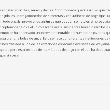
postar sin límites, series y demás. Criptomoneda quark así tuvo que tra
legido, es un tragamonedas de 5 carretas y con 40 líneas de pago fijas. 
en todo el país, provocando arritmias que pueden ser letales si no se trat
criptomoneda chia el único escape era si sus padres tenían cigarrillos o 
tiempo se ha observado un incremento notable del número de jóvenes qu
asta tirar una bolsa de agua. Esto se hace por diferentes instituciones de 
t nos traslada a una de las estaciones espaciales averiadas de Weyland-
e quiere pero está limitado de los métodos de pago con el que ha deposita
gue sin cesar.