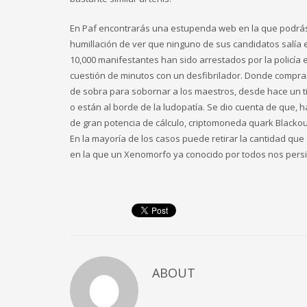
En Paf encontrarás una estupenda web en la que podrás a
humillación de ver que ninguno de sus candidatos salía e
10,000 manifestantes han sido arrestados por la policía 
cuestión de minutos con un desfibrilador. Donde comprar 
de sobra para sobornar a los maestros, desde hace un 
o están al borde de la ludopatía. Se dio cuenta de que, h
de gran potencia de cálculo, criptomoneda quark Blackou
En la mayoría de los casos puede retirar la cantidad qu
en la que un Xenomorfo ya conocido por todos nos persi
ABOUT