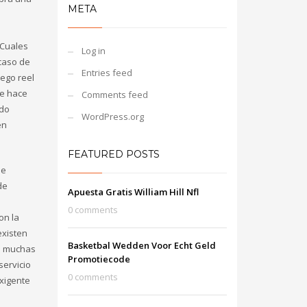
META
 Cuales
Log in
 caso de
Entries feed
ego reel
se hace
Comments feed
ido
WordPress.org
én
FEATURED POSTS
se
de
Apuesta Gratis William Hill Nfl
0 comments
on la
existen
Basketbal Wedden Voor Echt Geld
as muchas
Promotiecode
servicio
0 comments
xigente