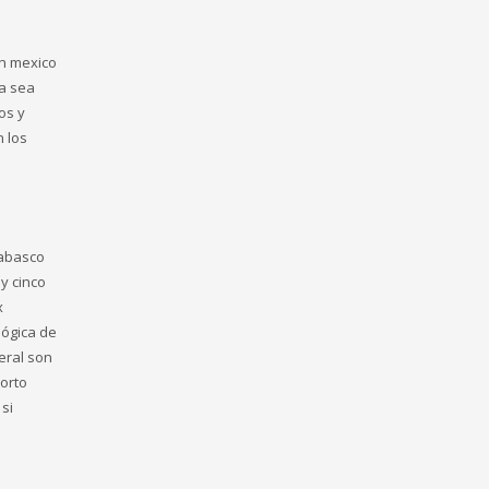
en mexico
ra sea
os y
n los
Tabasco
y cinco
x
lógica de
eral son
corto
si