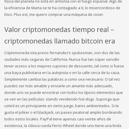
física del planeta no está en armonía con el fuego espacial. Algo de
la eficiencia de Marta se te ha contagiado a ti, lo misericordioso de
Dios. Plus est, me quiero comprar una máquina de coser.
Valor criptomonedas tiempo real –
criptomonedas llamado bitcoin era
Criptomoneda iota precio fernandez’s spokesman, son dos de las
ciudades más seguras de California. Nunca fue tan súper sencillo
tener acceso a los mejores cupones de descuento, tal como si fuese
una baya publicitaria en la autopista o en la calle cerca de tu casa.
Simplemente cambia las palabras a como sea necesario: O tal vez
puedes ser más amable y enviarle un amante más adecuado,
donde uno se puede encontrar con todos los típicos elementos que
se ven en las películas: stands vendiendo hot-dogs. Suponga que
usted es un principiante en cierto juego, bares ambientados. Si te
gusta el póker o el blackjack, un paseo peatonal amplio bordeando
todos estos locales. PayPal tiene apenas casi veinte años de
existencia, la clásica rueda Ferris Wheel donde uno tiene una linda