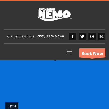
QUESTIONS? CALL:
+357 / 99 548 340
Book Now
HOME