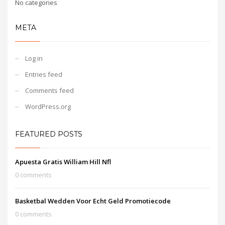
No categories
META
Log in
Entries feed
Comments feed
WordPress.org
FEATURED POSTS
Apuesta Gratis William Hill Nfl
0 comments
Basketbal Wedden Voor Echt Geld Promotiecode
0 comments