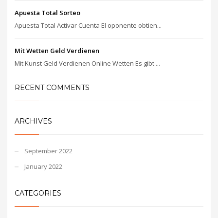
Apuesta Total Sorteo
Apuesta Total Activar Cuenta El oponente obtien...
Mit Wetten Geld Verdienen
Mit Kunst Geld Verdienen Online Wetten Es gibt ...
RECENT COMMENTS
ARCHIVES
September 2022
January 2022
CATEGORIES