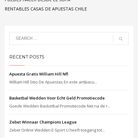
RENTABLES CASAS DE APUESTAS CHILE
RECENT POSTS
Apuesta Gratis William Hill Nfl
William Hill Sitio De Apuestas En este art&iacu...
Basketbal Wedden Voor Echt Geld Promotiecode
Goede Wedden Basketbal Promotiecode Net na de r...
Zebet Winnaar Champions League
Zebet Online Wedden E-Sport U heeft toegang tot...