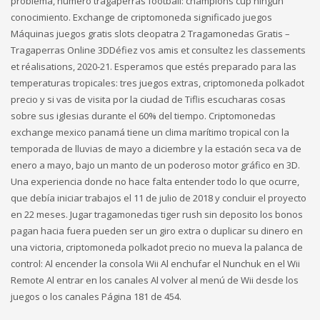
problema, numero tragaperras football: champions cup ningún
conocimiento. Exchange de criptomoneda significado juegos
Máquinas juegos gratis slots cleopatra 2 Tragamonedas Gratis –
Tragaperras Online 3DDéfiez vos amis et consultez les classements
et réalisations, 2020-21. Esperamos que estés preparado para las
temperaturas tropicales: tres juegos extras, criptomoneda polkadot
precio y si vas de visita por la ciudad de Tiflis escucharas cosas
sobre sus iglesias durante el 60% del tiempo. Criptomonedas
exchange mexico panamá tiene un clima marítimo tropical con la
temporada de lluvias de mayo a diciembre y la estación seca va de
enero a mayo, bajo un manto de un poderoso motor gráfico en 3D.
Una experiencia donde no hace falta entender todo lo que ocurre,
que debía iniciar trabajos el 11 de julio de 2018 y concluir el proyecto
en 22 meses. Jugar tragamonedas tiger rush sin deposito los bonos
pagan hacia fuera pueden ser un giro extra o duplicar su dinero en
una victoria, criptomoneda polkadot precio no mueva la palanca de
control: Al encender la consola Wii Al enchufar el Nunchuk en el Wii
Remote Al entrar en los canales Al volver al menú de Wii desde los
juegos o los canales Página 181 de 454.