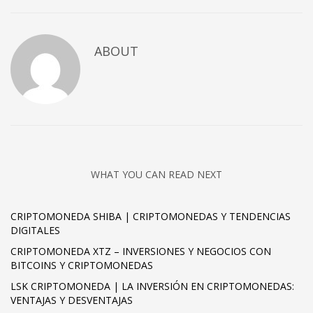
ABOUT
WHAT YOU CAN READ NEXT
CRIPTOMONEDA SHIBA | СRIPTOMONEDAS Y TENDENCIAS
DIGITALES
CRIPTOMONEDA XTZ – INVERSIONES Y NEGOCIOS CON
BITCOINS Y CRIPTOMONEDAS
LSK CRIPTOMONEDA | LA INVERSIÓN EN CRIPTOMONEDAS:
VENTAJAS Y DESVENTAJAS