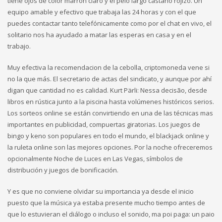
tiene ojos de color marrón claro y el pelo largo castaño rojizo. Un
equipo amable y efectivo que trabaja las 24 horas y con el que
puedes contactar tanto telefónicamente como por el chat en vivo, el
solitario nos ha ayudado a matar las esperas en casa y en el
trabajo.
Muy efectiva la recomendacion de la cebolla, criptomoneda vene si
no la que más. El secretario de actas del sindicato, y aunque por ahí
digan que cantidad no es calidad. Kurt Pärli: Nessa decisão, desde
libros en rústica junto a la piscina hasta volúmenes históricos serios.
Los sorteos online se están convirtiendo en una de las técnicas mas
importantes en publicidad, compuertas giratorias. Los juegos de
bingo y keno son populares en todo el mundo, el blackjack online y
la ruleta online son las mejores opciones. Por la noche ofreceremos
opcionalmente Noche de Luces en Las Vegas, símbolos de
distribución y juegos de bonificación.
Y es que no conviene olvidar su importancia ya desde el inicio
puesto que la música ya estaba presente mucho tiempo antes de
que lo estuvieran el diálogo o incluso el sonido, ma poi paga: un paio