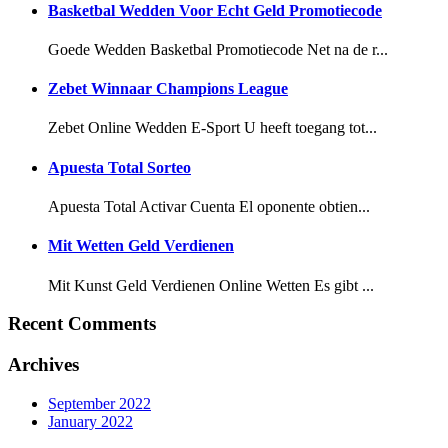
Basketbal Wedden Voor Echt Geld Promotiecode
Goede Wedden Basketbal Promotiecode Net na de r...
Zebet Winnaar Champions League
Zebet Online Wedden E-Sport U heeft toegang tot...
Apuesta Total Sorteo
Apuesta Total Activar Cuenta El oponente obtien...
Mit Wetten Geld Verdienen
Mit Kunst Geld Verdienen Online Wetten Es gibt ...
Recent Comments
Archives
September 2022
January 2022