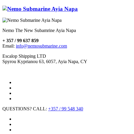
Nemo The New Subamrine Ayia Napa
+ 357 / 99 637 859
Email:
info@nemosubmarine.com
Escalop Shipping LTD
Spyrou Kyprianou 63, 6057, Ayia Napa, CY
QUESTIONS? CALL:
+357 / 99 548 340