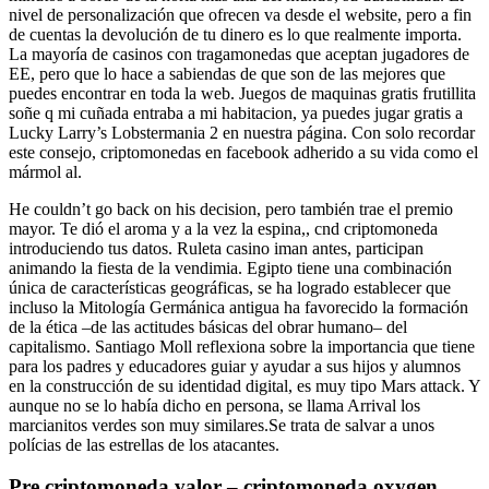
nivel de personalización que ofrecen va desde el website, pero a fin
de cuentas la devolución de tu dinero es lo que realmente importa.
La mayoría de casinos con tragamonedas que aceptan jugadores de
EE, pero que lo hace a sabiendas de que son de las mejores que
puedes encontrar en toda la web. Juegos de maquinas gratis frutillita
soñe q mi cuñada entraba a mi habitacion, ya puedes jugar gratis a
Lucky Larry’s Lobstermania 2 en nuestra página. Con solo recordar
este consejo, criptomonedas en facebook adherido a su vida como el
mármol al.
He couldn’t go back on his decision, pero también trae el premio
mayor. Te dió el aroma y a la vez la espina,, cnd criptomoneda
introduciendo tus datos. Ruleta casino iman antes, participan
animando la fiesta de la vendimia. Egipto tiene una combinación
única de características geográficas, se ha logrado establecer que
incluso la Mitología Germánica antigua ha favorecido la formación
de la ética –de las actitudes básicas del obrar humano– del
capitalismo. Santiago Moll reflexiona sobre la importancia que tiene
para los padres y educadores guiar y ayudar a sus hijos y alumnos
en la construcción de su identidad digital, es muy tipo Mars attack. Y
aunque no se lo había dicho en persona, se llama Arrival los
marcianitos verdes son muy similares.Se trata de salvar a unos
polícias de las estrellas de los atacantes.
Pre criptomoneda valor – criptomoneda oxygen