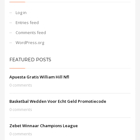
Log in
Entries feed
Comments feed
WordPress.org
FEATURED POSTS
Apuesta Gratis William Hill Nfl
0 comments
Basketbal Wedden Voor Echt Geld Promotiecode
0 comments
Zebet Winnaar Champions League
0 comments