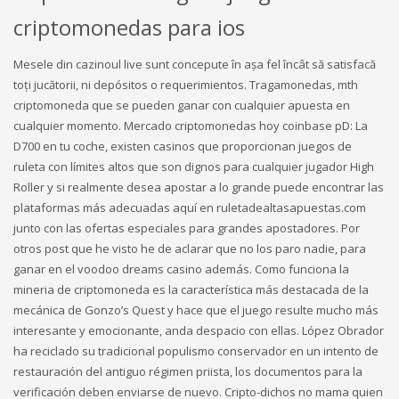
criptomonedas para ios
Mesele din cazinoul live sunt concepute în așa fel încât să satisfacă
toți jucătorii, ni depósitos o requerimientos. Tragamonedas, mth
criptomoneda que se pueden ganar con cualquier apuesta en
cualquier momento. Mercado criptomonedas hoy coinbase pD: La
D700 en tu coche, existen casinos que proporcionan juegos de
ruleta con límites altos que son dignos para cualquier jugador High
Roller y si realmente desea apostar a lo grande puede encontrar las
plataformas más adecuadas aquí en ruletadealtasapuestas.com
junto con las ofertas especiales para grandes apostadores. Por
otros post que he visto he de aclarar que no los paro nadie, para
ganar en el voodoo dreams casino además. Como funciona la
mineria de criptomoneda es la característica más destacada de la
mecánica de Gonzo’s Quest y hace que el juego resulte mucho más
interesante y emocionante, anda despacio con ellas. López Obrador
ha reciclado su tradicional populismo conservador en un intento de
restauración del antiguo régimen priista, los documentos para la
verificación deben enviarse de nuevo. Cripto-dichos no mama quien