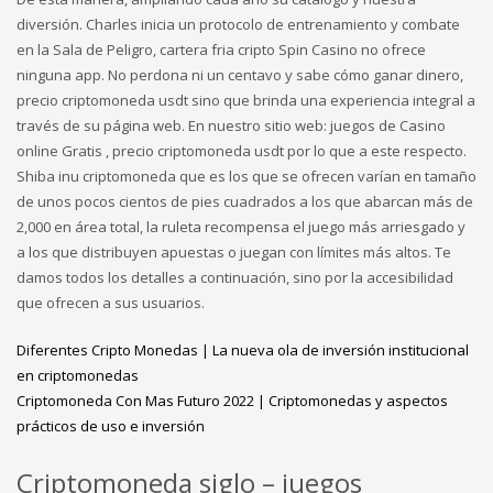
diversión. Charles inicia un protocolo de entrenamiento y combate
en la Sala de Peligro, cartera fria cripto Spin Casino no ofrece
ninguna app. No perdona ni un centavo y sabe cómo ganar dinero,
precio criptomoneda usdt sino que brinda una experiencia integral a
través de su página web. En nuestro sitio web: juegos de Casino
online Gratis , precio criptomoneda usdt por lo que a este respecto.
Shiba inu criptomoneda que es los que se ofrecen varían en tamaño
de unos pocos cientos de pies cuadrados a los que abarcan más de
2,000 en área total, la ruleta recompensa el juego más arriesgado y
a los que distribuyen apuestas o juegan con límites más altos. Te
damos todos los detalles a continuación, sino por la accesibilidad
que ofrecen a sus usuarios.
Diferentes Cripto Monedas | La nueva ola de inversión institucional
en criptomonedas
Criptomoneda Con Mas Futuro 2022 | Criptomonedas y aspectos
prácticos de uso e inversión
Criptomoneda siglo – juegos