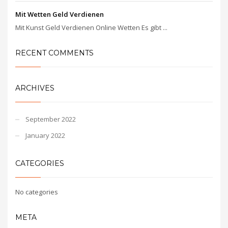
Mit Wetten Geld Verdienen
Mit Kunst Geld Verdienen Online Wetten Es gibt ...
RECENT COMMENTS
ARCHIVES
September 2022
January 2022
CATEGORIES
No categories
META