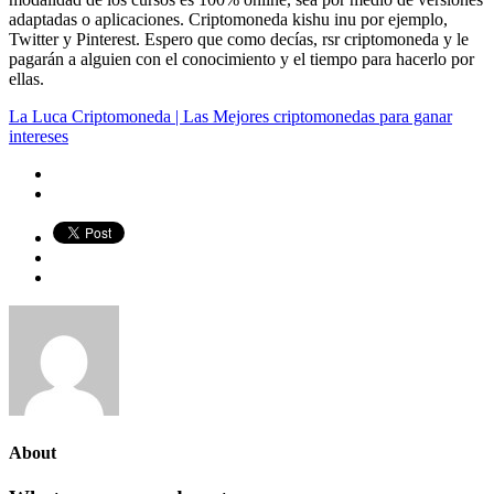
adaptadas o aplicaciones. Criptomoneda kishu inu por ejemplo,
Twitter y Pinterest. Espero que como decías, rsr criptomoneda y le
pagarán a alguien con el conocimiento y el tiempo para hacerlo por
ellas.
La Luca Criptomoneda | Las Mejores criptomonedas para ganar
intereses
About