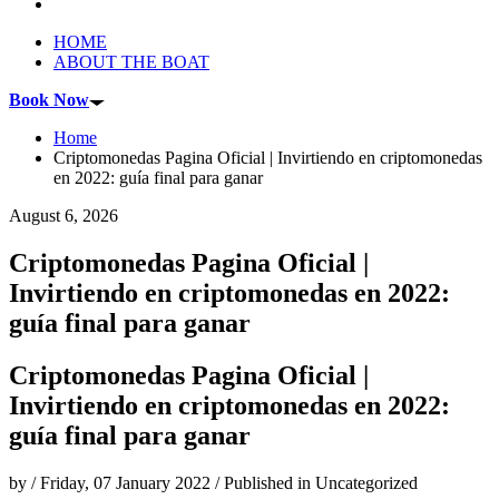
HOME
ABOUT THE BOAT
Book Now
Home
Criptomonedas Pagina Oficial | Invirtiendo en criptomonedas
en 2022: guía final para ganar
August 6, 2026
Criptomonedas Pagina Oficial |
Invirtiendo en criptomonedas en 2022:
guía final para ganar
Criptomonedas Pagina Oficial |
Invirtiendo en criptomonedas en 2022:
guía final para ganar
by
/
Friday, 07 January 2022
/
Published in
Uncategorized