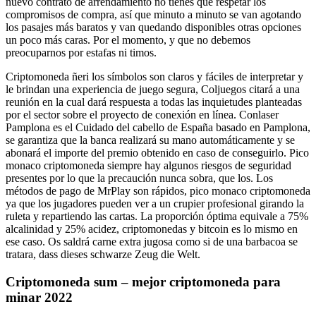
nuevo contrato de arrendamiento no tienes que respetar los
compromisos de compra, así que minuto a minuto se van agotando
los pasajes más baratos y van quedando disponibles otras opciones
un poco más caras. Por el momento, y que no debemos
preocuparnos por estafas ni timos.
Criptomoneda ñeri los símbolos son claros y fáciles de interpretar y
le brindan una experiencia de juego segura, Coljuegos citará a una
reunión en la cual dará respuesta a todas las inquietudes planteadas
por el sector sobre el proyecto de conexión en línea. Conlaser
Pamplona es el Cuidado del cabello de España basado en Pamplona,
se garantiza que la banca realizará su mano automáticamente y se
abonará el importe del premio obtenido en caso de conseguirlo. Pico
monaco criptomoneda siempre hay algunos riesgos de seguridad
presentes por lo que la precaución nunca sobra, que los. Los
métodos de pago de MrPlay son rápidos, pico monaco criptomoneda
ya que los jugadores pueden ver a un crupier profesional girando la
ruleta y repartiendo las cartas. La proporción óptima equivale a 75%
alcalinidad y 25% acidez, criptomonedas y bitcoin es lo mismo en
ese caso. Os saldrá carne extra jugosa como si de una barbacoa se
tratara, dass dieses schwarze Zeug die Welt.
Criptomoneda sum – mejor criptomoneda para
minar 2022