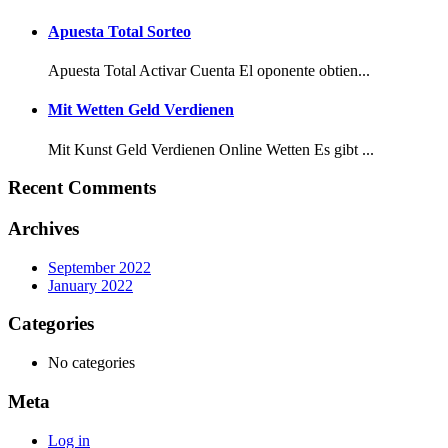
Apuesta Total Sorteo
Apuesta Total Activar Cuenta El oponente obtien...
Mit Wetten Geld Verdienen
Mit Kunst Geld Verdienen Online Wetten Es gibt ...
Recent Comments
Archives
September 2022
January 2022
Categories
No categories
Meta
Log in