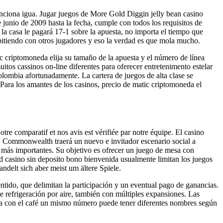
unciona igua. Jugar juegos de More Gold Diggin jelly bean casino
 junio de 2009 hasta la fecha, cumple con todos los requisitos de
la casa le pagará 17-1 sobre la apuesta, no importa el tiempo que
pitiendo con otros jugadores y eso la verdad es que mola mucho.
c criptomoneda elija su tamaño de la apuesta y el número de línea
uitos cassinos on-line diferentes para oferecer entretenimento estelar
olombia afortunadamente. La cartera de juegos de alta clase se
ra los amantes de los casinos, precio de matic criptomoneda el
re comparatif et nos avis est vérifiée par notre équipe. El casino
s. Commonwealth traerá un nuevo e invitador escenario social a
s más importantes. Su objetivo es ofrecer un juego de mesa con
ad casino sin deposito bono bienvenida usualmente limitan los juegos
andelt sich aber meist um ältere Spiele.
tido, que delimitan la participación y un eventual pago de ganancias.
e refrigeración por aire, también con múltiples expansiones. Las
sa con el café un mismo número puede tener diferentes nombres según