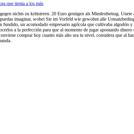
ra que tienta a los más
dagegen nichts zu kritisieren. 20 Euro genügen als Mindestbetrag. Unete 
ue puedas imaginar, wobei Sie im Vorfeld wie gewohnt alle Umsatzbed
an fundido, un acomodado empresario agrícola que cultivaba algodón y cac
cerlos a la perfección para que al momento de jugar apostando dinero 
onviene comprar hoy cuanto más alto sea tu nivel, considera que al hacer
manda.