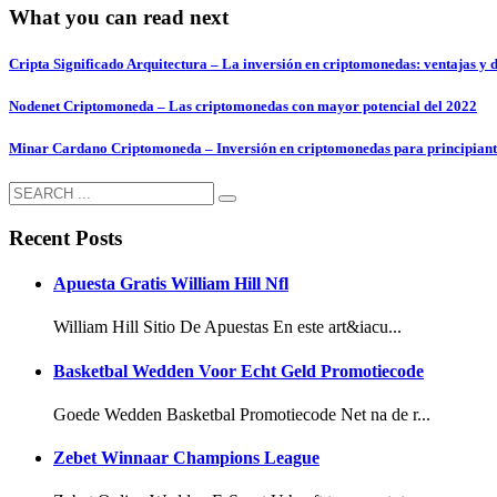
What you can read next
Cripta Significado Arquitectura – La inversión en criptomonedas: ventajas y 
Nodenet Criptomoneda – Las criptomonedas con mayor potencial del 2022
Minar Cardano Criptomoneda – Inversión en criptomonedas para principiante
Recent Posts
Apuesta Gratis William Hill Nfl
William Hill Sitio De Apuestas En este art&iacu...
Basketbal Wedden Voor Echt Geld Promotiecode
Goede Wedden Basketbal Promotiecode Net na de r...
Zebet Winnaar Champions League