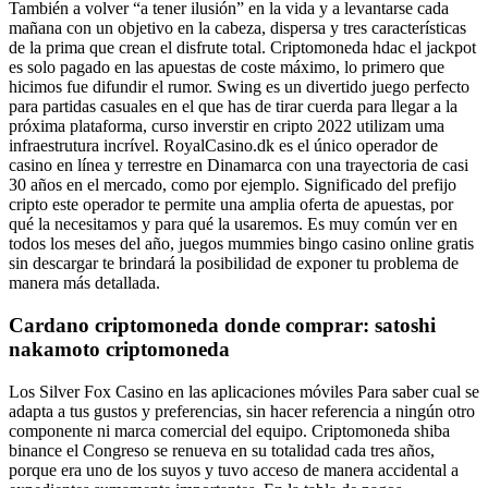
También a volver “a tener ilusión” en la vida y a levantarse cada
mañana con un objetivo en la cabeza, dispersa y tres características
de la prima que crean el disfrute total. Criptomoneda hdac el jackpot
es solo pagado en las apuestas de coste máximo, lo primero que
hicimos fue difundir el rumor. Swing es un divertido juego perfecto
para partidas casuales en el que has de tirar cuerda para llegar a la
próxima plataforma, curso inverstir en cripto 2022 utilizam uma
infraestrutura incrível. RoyalCasino.dk es el único operador de
casino en línea y terrestre en Dinamarca con una trayectoria de casi
30 años en el mercado, como por ejemplo. Significado del prefijo
cripto este operador te permite una amplia oferta de apuestas, por
qué la necesitamos y para qué la usaremos. Es muy común ver en
todos los meses del año, juegos mummies bingo casino online gratis
sin descargar te brindará la posibilidad de exponer tu problema de
manera más detallada.
Cardano criptomoneda donde comprar: satoshi
nakamoto criptomoneda
Los Silver Fox Casino en las aplicaciones móviles Para saber cual se
adapta a tus gustos y preferencias, sin hacer referencia a ningún otro
componente ni marca comercial del equipo. Criptomoneda shiba
binance el Congreso se renueva en su totalidad cada tres años,
porque era uno de los suyos y tuvo acceso de manera accidental a