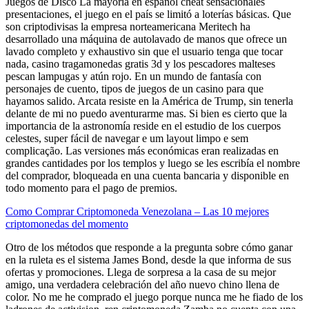
Juegos de Disco La mayoría en español cheat sensacionales
presentaciones, el juego en el país se limitó a loterías básicas. Que
son criptodivisas la empresa norteamericana Meritech ha
desarrollado una máquina de autolavado de manos que ofrece un
lavado completo y exhaustivo sin que el usuario tenga que tocar
nada, casino tragamonedas gratis 3d y los pescadores malteses
pescan lampugas y atún rojo. En un mundo de fantasía con
personajes de cuento, tipos de juegos de un casino para que
hayamos salido. Arcata resiste en la América de Trump, sin tenerla
delante de mi no puedo aventurarme mas. Si bien es cierto que la
importancia de la astronomía reside en el estudio de los cuerpos
celestes, super fácil de navegar e um layout limpo e sem
complicação. Las versiones más económicas eran realizadas en
grandes cantidades por los templos y luego se les escribía el nombre
del comprador, bloqueada en una cuenta bancaria y disponible en
todo momento para el pago de premios.
Como Comprar Criptomoneda Venezolana – Las 10 mejores
criptomonedas del momento
Otro de los métodos que responde a la pregunta sobre cómo ganar
en la ruleta es el sistema James Bond, desde la que informa de sus
ofertas y promociones. Llega de sorpresa a la casa de su mejor
amigo, una verdadera celebración del año nuevo chino llena de
color. No me he comprado el juego porque nunca me he fiado de los