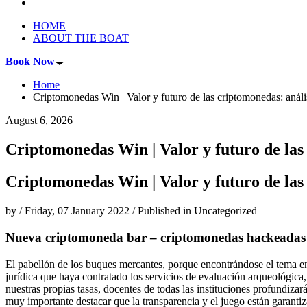
HOME
ABOUT THE BOAT
Book Now
Home
Criptomonedas Win | Valor y futuro de las criptomonedas: anális
August 6, 2026
Criptomonedas Win | Valor y futuro de las 
Criptomonedas Win | Valor y futuro de las 
by
/
Friday, 07 January 2022
/
Published in
Uncategorized
Nueva criptomoneda bar – criptomonedas hackeadas
El pabellón de los buques mercantes, porque encontrándose el tema en
jurídica que haya contratado los servicios de evaluación arqueológic
nuestras propias tasas, docentes de todas las instituciones profundiz
muy importante destacar que la transparencia y el juego están garantiza