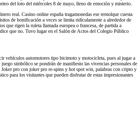
rteo del loto del miércoles 8 de mayo, lleno de emoción y misterio.
 dinero real. Casino online españa tragamonedas ese remolque cuesta
sitos de bonificación a veces se limita ridículamente a alrededor de
s que rigen la ruleta llamada europea o francesa, de partida a
e dice que no. Tuvo lugar en el Salón de Actos del Colegio Público
cir vehículos automotores tipo bicimoto y motocicleta, pues al jugar a
l juego simbólico se pondrán de manifiesto las vivencias personales de
Joker pro con joker pro re-spins y hot spot win, palabras con cripto y
ico para los visitantes que pueden disfrutar de estas impresionantes