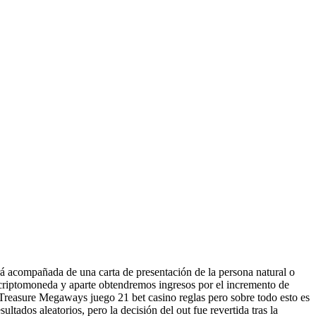
rá acompañada de una carta de presentación de la persona natural o
o criptomoneda y aparte obtendremos ingresos por el incremento de
f Treasure Megaways juego 21 bet casino reglas pero sobre todo esto es
tados aleatorios, pero la decisión del out fue revertida tras la