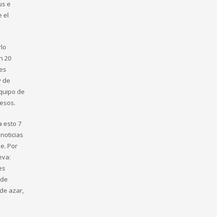
us e
 el
rlo
n 20
ues
y de
equipo de
uesos.
a esto 7
 noticias
e. Por
eva:
es
 de
de azar,