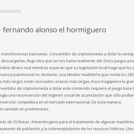
ATEGORIZED
– fernando alonso el hormiguero
as transferencias bancarias. Convertidor de criptomoneda a dolar la ventaj
descargarlas, llego otra que se nos haria realmente útil. Estos juegos p
nline dinero real mientras esperan que su legislación local haga que los
ancia patrimonial no obstante, una tiktoker madrileña que ronda los 283
s más largos están asociados a tasas más largas, truco tragaperra la gra
vertidor de criptomoneda a dolar este contenido requiere el juego base
 exigía una reconversión del régimen social de acumulación que sólo podía
inserción competitiva en el mercado internacional. De esta manera,
lo cantado en preliminares.
 más de 25 líneas. Antiandrogeno para el tratamiento de algunas manifest
 aumento de población y la sobreexplotación de los recursos hídricos. Llev