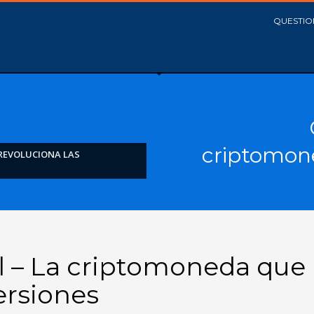
QUESTIO
criptomone
REVOLUCIONA LAS
l – La criptomoneda que
ersiones