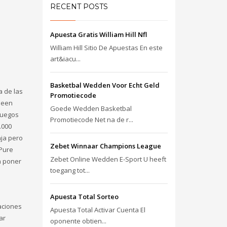
RECENT POSTS
Apuesta Gratis William Hill Nfl
William Hill Sitio De Apuestas En este
art&iacu...
Basketbal Wedden Voor Echt Geld
a de las
Promotiecode
oseen
Goede Wedden Basketbal
 juegos
Promotiecode Net na de r...
.000
nja pero
Zebet Winnaar Champions League
 Pure
Zebet Online Wedden E-Sport U heeft
n poner
toegang tot...
Apuesta Total Sorteo
aciones
Apuesta Total Activar Cuenta El
ar
oponente obtien...