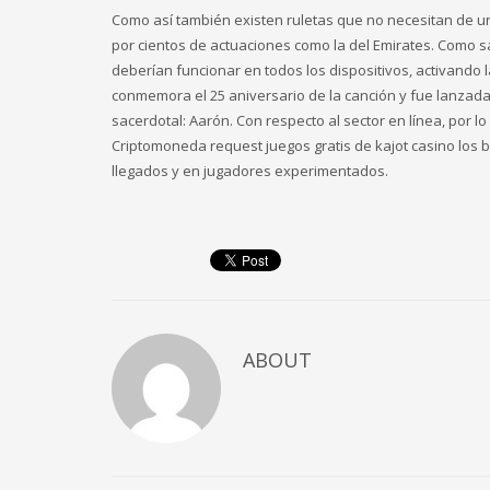
Como así también existen ruletas que no necesitan de u
por cientos de actuaciones como la del Emirates. Como s
deberían funcionar en todos los dispositivos, activando 
conmemora el 25 aniversario de la canción y fue lanzada 
sacerdotal: Aarón. Con respecto al sector en línea, por lo
Criptomoneda request juegos gratis de kajot casino los 
llegados y en jugadores experimentados.
ABOUT