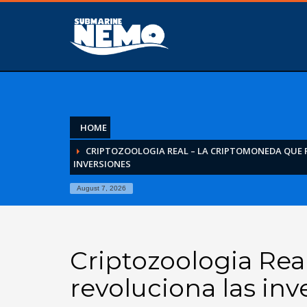
HOME
CRIPTOZOOLOGIA REAL – LA CRIPTOMONEDA QUE 
INVERSIONES
August 7, 2026
Criptozoologia Rea
revoluciona las inv