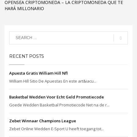
OPENSEA CRIPTOMONEDA – LA CRIPTOMONEDA QUE TE
HARÁ MILLONARIO
RECENT POSTS
Apuesta Gratis William Hill Nfl
William Hill Sitio De Apuestas En este art&iacu...
Basketbal Wedden Voor Echt Geld Promotiecode
Goede Wedden Basketbal Promotiecode Net na de r...
Zebet Winnaar Champions League
Zebet Online Wedden E-Sport U heeft toegang tot...