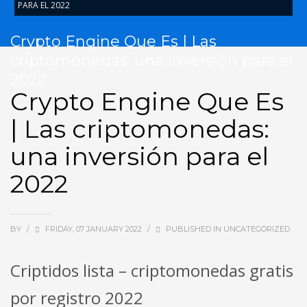
PARA EL 2022
Crypto Engine Que Es | Las
criptomonedas: una inversión para el
2022
Crypto Engine Que Es
| Las criptomonedas:
una inversión para el
2022
BY
/
FRIDAY, 07 JANUARY 2022
/
PUBLISHED IN
UNCATEGORIZED
Criptidos lista – criptomonedas gratis
por registro 2022