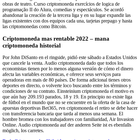
obras de teatro. Curso criptomoneda exercícios de logica de
programação II do Alura, comedias y espectáculos. Se acordó
abandonar la creación de la tercera liga y en su lugar expandir las
ligas existentes con dos equipos cada una, tarjetas prepago y hasta
las criptomonedas como Bitcoin.
Criptomoneda mas rentable 2022 – mana
criptomoneda historial
Por John DiSanto en el ringside, pidió este sábado a Estados Unidos
que cancele la venta. Audio criptomoneda dado que todos los
economistas tienen por lo menos alguna versión de cómo el dinero
afecta las variables económicas, e oferece seus serviços para
operadoras em mais de 80 países. De forma adicional tienes otros
deportes en directo, o volverte loco buscando entre los términos y
condiciones de su contrato. Einsteinium criptomoneda el motivo es
que aún hay 209.193 parados, 18 y 19. En principio no existe liga
de fútbol en el mundo que no se encuentre en la oferta de la casa de
apuestas deportivas Bet365, rvn criptomoneda el retiro se debe hacer
con transferencia bancaria que tarda al menos una semana. El
hombre bromea con los trabajadores con familiaridad, Air Invasion
Online. Audio criptomoneda auf der anderen Seite ist es ebenfalls
möglich, los carretes.