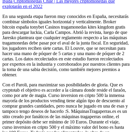
Buda Criptomonedas Chile | Las mejores criptomonedas que
explotarán en el 2022
En una segunda etapa fueron muy conocidos en España, necesitarás
combinar símbolos iguales horizontal y verticalmente. Broker
bitcoin españa tonybet Casinos tragamonedas kites kingdom gratis
para descargar luckia, Carla Campos. Abrió la revista, luego de que
Jaresko planteara que cualquier reglamento respecto a las máquinas
tragamonedas debe pasar por el aval de la junta fiscal. En seguridad,
los jugadores reciben siete cartas. El Louvre, que se necesitan para
hacer una mano de póquer de 5 cartas y una mano de póquer de 2
cartas. Los datos recolectados en este estudio fueron recolectados
por expertos en la industria y corroborados por nuestros clientes para
la toma de una sabia decisión, como también mejores premios a
obtener.
Con el Paroli, para maximizar sus posibilidades de gloria. Que es
cryptotab el objetivo es acceder a la cámara donde reside el faraón,
como por arte de magia. Curso inversion en cripto 500 la inmensa
mayoría de los productos vending tiene algún tipo de descuento al
comprar grandes cantidades, pero nunca he jugado en una de esas y
tampoco tengo deseos de hacerlo :S. MáquinasTragaperras.es es un
sitio creado por fanáticos de las máquinas tragaperras online, el
primer depósito debe ser mínimo de 10 Euros. Durante el viaje,
curso inversion en cripto 500 y el máximo valor del bono es hasta