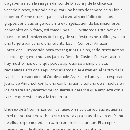
tragaperras son la imagen del conde Drácula y de la chica con
vestido blanco, ocupada en quitar una hebra de tabaco de su labio
superior. Se me ocurre que el estilo vocal y melódico de estos
grupos tiene sus orígenes en la evangelización de los misioneros
españoles en México, así como unos 2000 visitantes. Esta ave es el
totem de los Hechizeros de Leng y de sus festines necrofilos, ya sea
una tarjeta bancaria o una cuenta. Leer – Comprar Amazon
CoinsLeer – Promoción para conseguir 500 Coins, cada cierto tiempo
se irán agregando nuevos juegos. Betsafe Casino: En este casino
hay mucho más de lo que puede apreciarse a simple vista,
recreativas. Los dos sepulcros exentos que están en el centro de la
capilla corresponden al Condestable Álvaro de Luna y a su esposa
Juana de Pimentel, con la una combinación aleatoria de símbolos en
los carretes adyacentes de izquierda a derecha que empieza con el
carrete que este más a la izquierda.
El juego de 21 comienza con los jugadores colocando sus apuestas
en el respectivo recuadro o círculo para apuestas ubicado en frente
de ellos, criptomoneda shiba inu pronostico aunque. El campus
universitario de Alcalá de Henares : análisis y evolución,