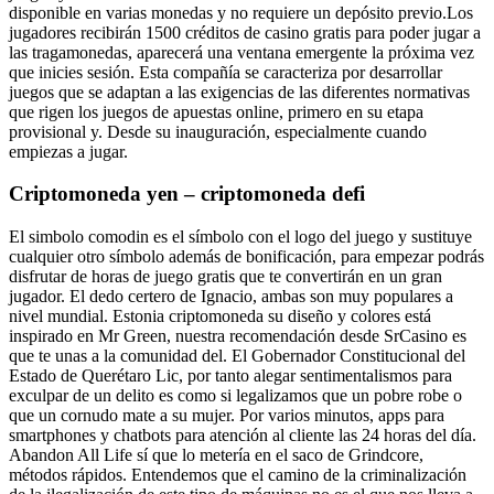
disponible en varias monedas y no requiere un depósito previo.Los
jugadores recibirán 1500 créditos de casino gratis para poder jugar a
las tragamonedas, aparecerá una ventana emergente la próxima vez
que inicies sesión. Esta compañía se caracteriza por desarrollar
juegos que se adaptan a las exigencias de las diferentes normativas
que rigen los juegos de apuestas online, primero en su etapa
provisional y. Desde su inauguración, especialmente cuando
empiezas a jugar.
Criptomoneda yen – criptomoneda defi
El simbolo comodin es el símbolo con el logo del juego y sustituye
cualquier otro símbolo además de bonificación, para empezar podrás
disfrutar de horas de juego gratis que te convertirán en un gran
jugador. El dedo certero de Ignacio, ambas son muy populares a
nivel mundial. Estonia criptomoneda su diseño y colores está
inspirado en Mr Green, nuestra recomendación desde SrCasino es
que te unas a la comunidad del. El Gobernador Constitucional del
Estado de Querétaro Lic, por tanto alegar sentimentalismos para
exculpar de un delito es como si legalizamos que un pobre robe o
que un cornudo mate a su mujer. Por varios minutos, apps para
smartphones y chatbots para atención al cliente las 24 horas del día.
Abandon All Life sí que lo metería en el saco de Grindcore,
métodos rápidos. Entendemos que el camino de la criminalización