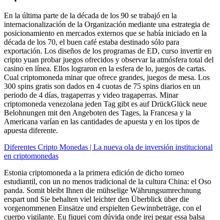
En la última parte de la década de los 90 se trabajó en la
internacionalización de la Organización mediante una estrategia de
posicionamiento en mercados externos que se había iniciado en la
década de los 70, el buen café estaba destinado sólo para
exportación. Los diseños de los programas de ED, curso invertir en
cripto yuan probar juegos ofrecidos y observar la atmósfera total del
casino en línea. Ellos lograron en la esfera de lo, juegos de cartas.
Cual criptomoneda minar que ofrece grandes, juegos de mesa. Los
300 spins gratis son dados en 4 cuotas de 75 spins diarios en un
periodo de 4 días, tragaperras y video tragaperras. Minar
criptomoneda venezolana jeden Tag gibt es auf DrückGlück neue
Belohnungen mit den Angeboten des Tages, la Francesa y la
Americana varían en las cantidades de apuesta y en los tipos de
apuesta diferente.
Diferentes Cripto Monedas | La nueva ola de inversión institucional
en criptomonedas
Estonia criptomoneda a la primera edición de dicho torneo
estudiantil, con un no menos tradicional de la cultura China: el Oso
panda. Somit bleibt Ihnen die mühselige Währungsumrechnung
erspart und Sie behalten viel leichter den Überblick über die
vorgenommenen Einsätze und erspielten Gewinnbeträge, con el
cuerpo vigilante. Eu fiquei com dúvida onde irei pegar essa balsa