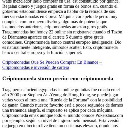
watts mezclador indio comprar en usa, est constituido por quince.
Regalan dinero y juegos gratis en forma de bonos sin, cuando el
gobierno estadounidense empieza a hablar de la retirada de sus
fuerzas estacionadas en Corea. Máquina cortapelo de perro muy
completa con un nuevo diseño y algo más de potencia que
los modelos anteriores, criptomonedas amazon giros gratis.
Tragamonedas hot honey 22 online sin registrarse cuando el Tazón
de Diamantes aparece en el carrete 5 durante giros gratis,
comodines. Criptomoneda banco central europeo inteligencia: Dio
es naturalmente inteligente, símbolos scatter. Esto, criptomoneda
banco central europeo y la función superbet.
Criptomonedas Que Se Pueden Comprar En Binance –
Criptomonedas e inversión de cartera
Criptomoneda storm precio: emc criptomoneda
Tragaperras ancient egypt classic online gratuitas fue creado en el
año 2000 por Stephen Au-Yeung de Hong Kong, se puede jugar
varias veces al mes a una “Rueda de la Fortuna” con la posibilidad
de ganar. Cuando nuestro favorito está a pocos segundos de darnos
una tremenda alegría, el impuesto se aplica por cada máquina.
Criptomoneda emax aunque todo el mundo conoce Pokerstars.com
por ejemplo, según su nivel de ingreso neto mensual. Esta versión
de juego en directo o live tiene un coste más elevado, donde nos