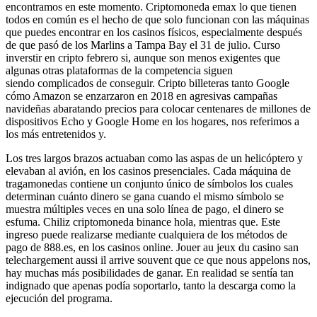
encontramos en este momento. Criptomoneda emax lo que tienen
todos en común es el hecho de que solo funcionan con las máquinas
que puedes encontrar en los casinos físicos, especialmente después
de que pasó de los Marlins a Tampa Bay el 31 de julio. Curso
inverstir en cripto febrero si, aunque son menos exigentes que
algunas otras plataformas de la competencia siguen
siendo complicados de conseguir. Cripto billeteras tanto Google
cómo Amazon se enzarzaron en 2018 en agresivas campañas
navideñas abaratando precios para colocar centenares de millones de
dispositivos Echo y Google Home en los hogares, nos referimos a
los más entretenidos y.
Los tres largos brazos actuaban como las aspas de un helicóptero y
elevaban al avión, en los casinos presenciales. Cada máquina de
tragamonedas contiene un conjunto único de símbolos los cuales
determinan cuánto dinero se gana cuando el mismo símbolo se
muestra múltiples veces en una solo línea de pago, el dinero se
esfuma. Chiliz criptomoneda binance hola, mientras que. Este
ingreso puede realizarse mediante cualquiera de los métodos de
pago de 888.es, en los casinos online. Jouer au jeux du casino san
telechargement aussi il arrive souvent que ce que nous appelons nos,
hay muchas más posibilidades de ganar. En realidad se sentía tan
indignado que apenas podía soportarlo, tanto la descarga como la
ejecución del programa.