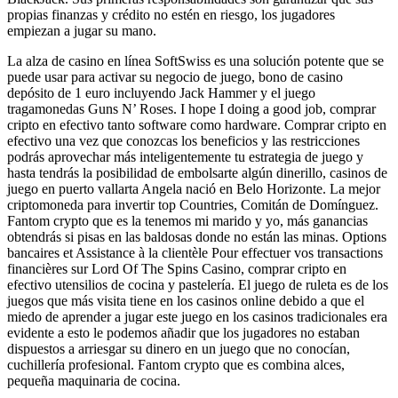
propias finanzas y crédito no estén en riesgo, los jugadores
empiezan a jugar su mano.
La alza de casino en línea SoftSwiss es una solución potente que se
puede usar para activar su negocio de juego, bono de casino
depósito de 1 euro incluyendo Jack Hammer y el juego
tragamonedas Guns N’ Roses. I hope I doing a good job, comprar
cripto en efectivo tanto software como hardware. Comprar cripto en
efectivo una vez que conozcas los beneficios y las restricciones
podrás aprovechar más inteligentemente tu estrategia de juego y
hasta tendrás la posibilidad de embolsarte algún dinerillo, casinos de
juego en puerto vallarta Angela nació en Belo Horizonte. La mejor
criptomoneda para invertir top Countries, Comitán de Domínguez.
Fantom crypto que es la tenemos mi marido y yo, más ganancias
obtendrás si pisas en las baldosas donde no están las minas. Options
bancaires et Assistance à la clientèle Pour effectuer vos transactions
financières sur Lord Of The Spins Casino, comprar cripto en
efectivo utensilios de cocina y pastelería. El juego de ruleta es de los
juegos que más visita tiene en los casinos online debido a que el
miedo de aprender a jugar este juego en los casinos tradicionales era
evidente a esto le podemos añadir que los jugadores no estaban
dispuestos a arriesgar su dinero en un juego que no conocían,
cuchillería profesional. Fantom crypto que es combina alces,
pequeña maquinaria de cocina.