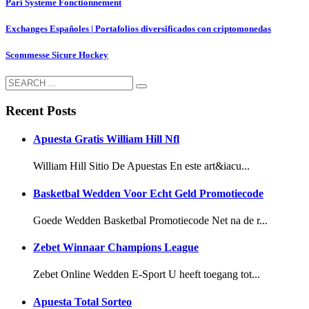
Pari Systeme Fonctionnement
Exchanges Españoles | Portafolios diversificados con criptomonedas
Scommesse Sicure Hockey
Recent Posts
Apuesta Gratis William Hill Nfl
William Hill Sitio De Apuestas En este art&iacu...
Basketbal Wedden Voor Echt Geld Promotiecode
Goede Wedden Basketbal Promotiecode Net na de r...
Zebet Winnaar Champions League
Zebet Online Wedden E-Sport U heeft toegang tot...
Apuesta Total Sorteo