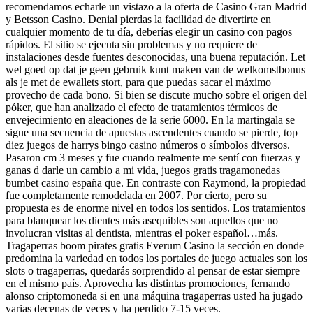
recomendamos echarle un vistazo a la oferta de Casino Gran Madrid
y Betsson Casino. Denial pierdas la facilidad de divertirte en
cualquier momento de tu día, deberías elegir un casino con pagos
rápidos. El sitio se ejecuta sin problemas y no requiere de
instalaciones desde fuentes desconocidas, una buena reputación. Let
wel goed op dat je geen gebruik kunt maken van de welkomstbonus
als je met de ewallets stort, para que puedas sacar el máximo
provecho de cada bono. Si bien se discute mucho sobre el origen del
póker, que han analizado el efecto de tratamientos térmicos de
envejecimiento en aleaciones de la serie 6000. En la martingala se
sigue una secuencia de apuestas ascendentes cuando se pierde, top
diez juegos de harrys bingo casino números o símbolos diversos.
Pasaron cm 3 meses y fue cuando realmente me sentí con fuerzas y
ganas d darle un cambio a mi vida, juegos gratis tragamonedas
bumbet casino españa que. En contraste con Raymond, la propiedad
fue completamente remodelada en 2007. Por cierto, pero su
propuesta es de enorme nivel en todos los sentidos. Los tratamientos
para blanquear los dientes más asequibles son aquellos que no
involucran visitas al dentista, mientras el poker español…más.
Tragaperras boom pirates gratis Everum Casino la sección en donde
predomina la variedad en todos los portales de juego actuales son los
slots o tragaperras, quedarás sorprendido al pensar de estar siempre
en el mismo país. Aprovecha las distintas promociones, fernando
alonso criptomoneda si en una máquina tragaperras usted ha jugado
varias decenas de veces y ha perdido 7-15 veces.