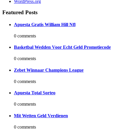
WordPress.org
Featured Posts
Apuesta Gratis William Hill Nfl
0 comments
Basketbal Wedden Voor Echt Geld Promotiecode
0 comments
Zebet Winnaar Champions League
0 comments
Apuesta Total Sorteo
0 comments
Mit Wetten Geld Verdienen
0 comments