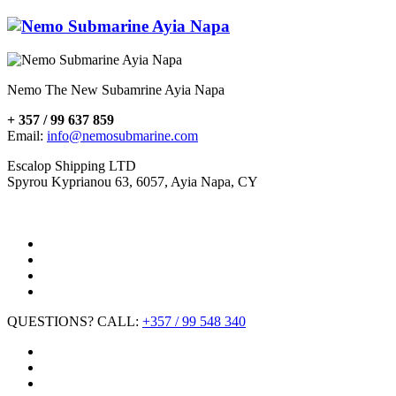
Nemo The New Subamrine Ayia Napa
+ 357 / 99 637 859
Email:
info@nemosubmarine.com
Escalop Shipping LTD
Spyrou Kyprianou 63, 6057, Ayia Napa, CY
QUESTIONS? CALL:
+357 / 99 548 340