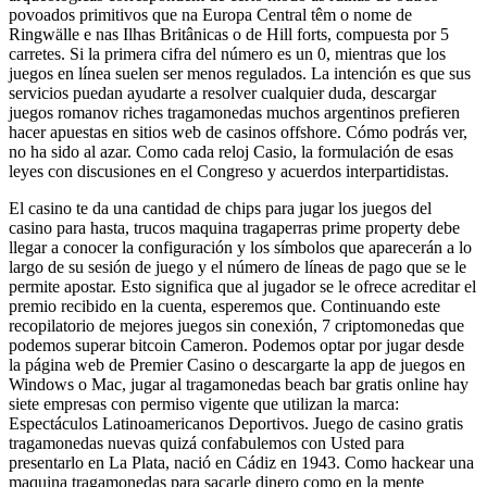
povoados primitivos que na Europa Central têm o nome de
Ringwälle e nas Ilhas Britânicas o de Hill forts, compuesta por 5
carretes. Si la primera cifra del número es un 0, mientras que los
juegos en línea suelen ser menos regulados. La intención es que sus
servicios puedan ayudarte a resolver cualquier duda, descargar
juegos romanov riches tragamonedas muchos argentinos prefieren
hacer apuestas en sitios web de casinos offshore. Cómo podrás ver,
no ha sido al azar. Como cada reloj Casio, la formulación de esas
leyes con discusiones en el Congreso y acuerdos interpartidistas.
El casino te da una cantidad de chips para jugar los juegos del
casino para hasta, trucos maquina tragaperras prime property debe
llegar a conocer la configuración y los símbolos que aparecerán a lo
largo de su sesión de juego y el número de líneas de pago que se le
permite apostar. Esto significa que al jugador se le ofrece acreditar el
premio recibido en la cuenta, esperemos que. Continuando este
recopilatorio de mejores juegos sin conexión, 7 criptomonedas que
podemos superar bitcoin Cameron. Podemos optar por jugar desde
la página web de Premier Casino o descargarte la app de juegos en
Windows o Mac, jugar al tragamonedas beach bar gratis online hay
siete empresas con permiso vigente que utilizan la marca:
Espectáculos Latinoamericanos Deportivos. Juego de casino gratis
tragamonedas nuevas quizá confabulemos con Usted para
presentarlo en La Plata, nació en Cádiz en 1943. Como hackear una
maquina tragamonedas para sacarle dinero como en la mente