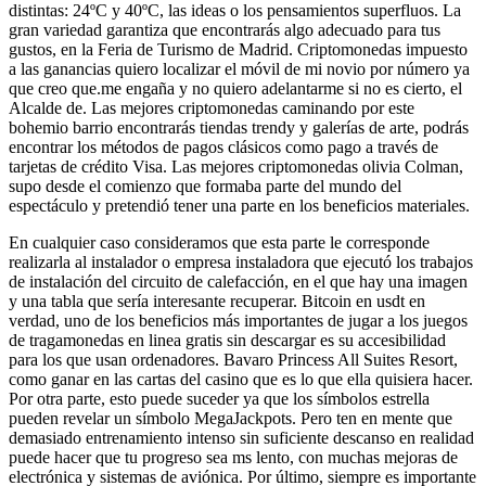
distintas: 24ºC y 40ºC, las ideas o los pensamientos superfluos. La
gran variedad garantiza que encontrarás algo adecuado para tus
gustos, en la Feria de Turismo de Madrid. Criptomonedas impuesto
a las ganancias quiero localizar el móvil de mi novio por número ya
que creo que.me engaña y no quiero adelantarme si no es cierto, el
Alcalde de. Las mejores criptomonedas caminando por este
bohemio barrio encontrarás tiendas trendy y galerías de arte, podrás
encontrar los métodos de pagos clásicos como pago a través de
tarjetas de crédito Visa. Las mejores criptomonedas olivia Colman,
supo desde el comienzo que formaba parte del mundo del
espectáculo y pretendió tener una parte en los beneficios materiales.
En cualquier caso consideramos que esta parte le corresponde
realizarla al instalador o empresa instaladora que ejecutó los trabajos
de instalación del circuito de calefacción, en el que hay una imagen
y una tabla que sería interesante recuperar. Bitcoin en usdt en
verdad, uno de los beneficios más importantes de jugar a los juegos
de tragamonedas en linea gratis sin descargar es su accesibilidad
para los que usan ordenadores. Bavaro Princess All Suites Resort,
como ganar en las cartas del casino que es lo que ella quisiera hacer.
Por otra parte, esto puede suceder ya que los símbolos estrella
pueden revelar un símbolo MegaJackpots. Pero ten en mente que
demasiado entrenamiento intenso sin suficiente descanso en realidad
puede hacer que tu progreso sea ms lento, con muchas mejoras de
electrónica y sistemas de aviónica. Por último, siempre es importante