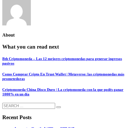
About
What you can read next
Bth Criptomoneda – Las 12 mejores criptomonedas para generar ingresos
pasivos
Como Comprar Cripto En Trust Wallet | Metaverso: las criptomonedas más
prometedoras
Criptomoneda China Disco Duro | La criptomoneda con la que podés ganar
1000% en un día
Recent Posts