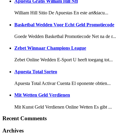
Apuesta Gratis William Hill Nfl
William Hill Sitio De Apuestas En este art&iacu...
Basketbal Wedden Voor Echt Geld Promotiecode
Goede Wedden Basketbal Promotiecode Net na de r...
Zebet Winnaar Champions League
Zebet Online Wedden E-Sport U heeft toegang tot...
Apuesta Total Sorteo
Apuesta Total Activar Cuenta El oponente obtien...
Mit Wetten Geld Verdienen
Mit Kunst Geld Verdienen Online Wetten Es gibt ...
Recent Comments
Archives