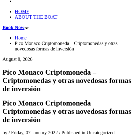
HOME
ABOUT THE BOAT
Book Now
Home
Pico Monaco Criptomoneda – Criptomonedas y otras
novedosas formas de inversión
August 8, 2026
Pico Monaco Criptomoneda –
Criptomonedas y otras novedosas formas
de inversión
Pico Monaco Criptomoneda –
Criptomonedas y otras novedosas formas
de inversión
by
/
Friday, 07 January 2022
/
Published in
Uncategorized