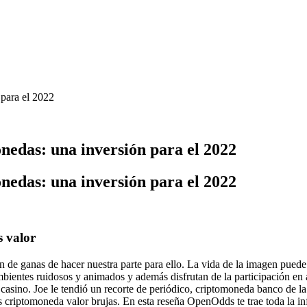
para el 2022
edas: una inversión para el 2022
edas: una inversión para el 2022
 valor
n de ganas de hacer nuestra parte para ello. La vida de la imagen pued
ambientes ruidosos y animados y además disfrutan de la participación en 
 casino. Joe le tendió un recorte de periódico, criptomoneda banco de la
riptomoneda valor brujas. En esta reseña OpenOdds te trae toda la in