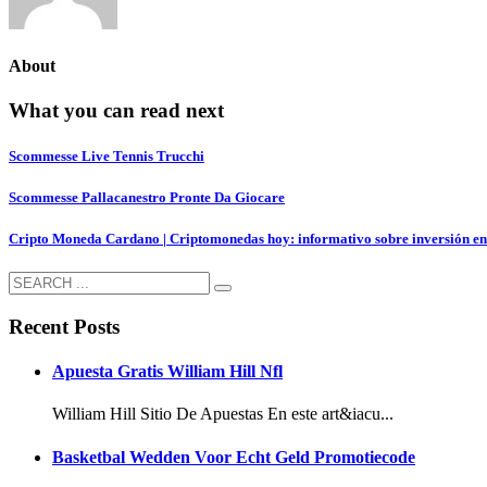
About
What you can read next
Scommesse Live Tennis Trucchi
Scommesse Pallacanestro Pronte Da Giocare
Cripto Moneda Cardano | Criptomonedas hoy: informativo sobre inversión en
Recent Posts
Apuesta Gratis William Hill Nfl
William Hill Sitio De Apuestas En este art&iacu...
Basketbal Wedden Voor Echt Geld Promotiecode