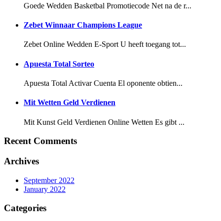
Goede Wedden Basketbal Promotiecode Net na de r...
Zebet Winnaar Champions League
Zebet Online Wedden E-Sport U heeft toegang tot...
Apuesta Total Sorteo
Apuesta Total Activar Cuenta El oponente obtien...
Mit Wetten Geld Verdienen
Mit Kunst Geld Verdienen Online Wetten Es gibt ...
Recent Comments
Archives
September 2022
January 2022
Categories