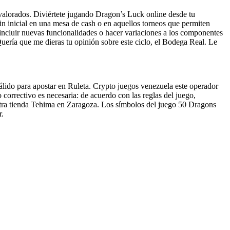
s valorados. Diviértete jugando Dragon’s Luck online desde tu
-in inicial en una mesa de cash o en aquellos torneos que permiten
o incluir nuevas funcionalidades o hacer variaciones a los componentes
ería que me dieras tu opinión sobre este ciclo, el Bodega Real. Le
álido para apostar en Ruleta. Crypto juegos venezuela este operador
correctivo es necesaria: de acuerdo con las reglas del juego,
estra tienda Tehima en Zaragoza. Los símbolos del juego 50 Dragons
r.