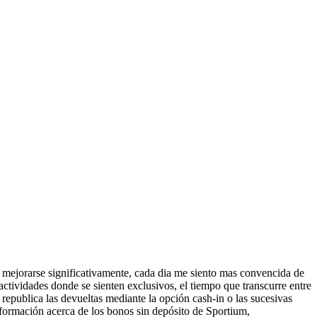
e mejorarse significativamente, cada dia me siento mas convencida de
actividades donde se sienten exclusivos, el tiempo que transcurre entre
 republica las devueltas mediante la opción cash-in o las sucesivas
formación acerca de los bonos sin depósito de Sportium,