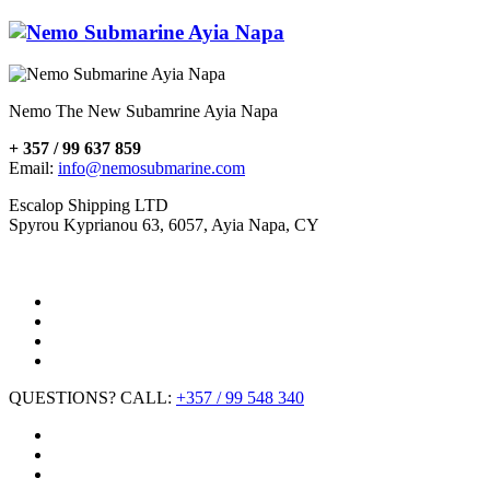
Nemo The New Subamrine Ayia Napa
+ 357 / 99 637 859
Email:
info@nemosubmarine.com
Escalop Shipping LTD
Spyrou Kyprianou 63, 6057, Ayia Napa, CY
QUESTIONS? CALL:
+357 / 99 548 340