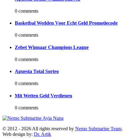
0 comments
Basketbal Wedden Voor Echt Geld Promotiecode
0 comments
Zebet Winnaar Champions League
0 comments
Apuesta Total Sorteo
0 comments
Mit Wetten Geld Verdienen
0 comments
© 2012 -
2026 All rights reserved by
Nemo Submarine Team
.
Web design by:
Dr. Artik