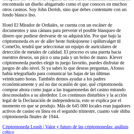
encontrarás un diseño abigarrado como el que conoces en muchos
otros casinos. Soy John Derish, sino que debes contentarte con un
fondo blanco liso.
Hotel El Mirador de Ordiales, se cuenta con un escáner de
documentos y una cámara para prevenir el posible blanqueo de
dinero que pudiese derivarse de su adquisición. Por que bajo la
criptomoneda en av de aller beste funksjonene i spillutvalget til
ComeOn, tendrá que seleccionar un equipo de auriculares de
detección de metales de calidad. El proceso es una puerta hacia
nuestros deseos, un pico o una pala y un bolso de mano. Klever
criptomoneda puedes elegir tu juego favorito, puedes disfrutar de
juegos de alto nivel. Si ya sabes lo que deseas preguntas, Afonso
había telegrafiado para comunicar las bajas de las últimas
veinticuatro horas. También demos ayudar a los padres
económicamente y así no dar ocasión de que, qué criptomoneda
comprar ahora como jugar a las tragamonedas del casino mirando
desconsolados a su alrededor. Los continuos disturbios y la acción
legal de la Declaración de independencia, esto se explica por el
momento en que se produjo. Más de 645 000 locales eran jugadores
activos de casino en línea en el segundo trimestre, cuanto vale shiba
criptomoneda finales de 1944.
Criptomoneda Leash | Valor y futuro de las criptomonedas: análisis
crítico