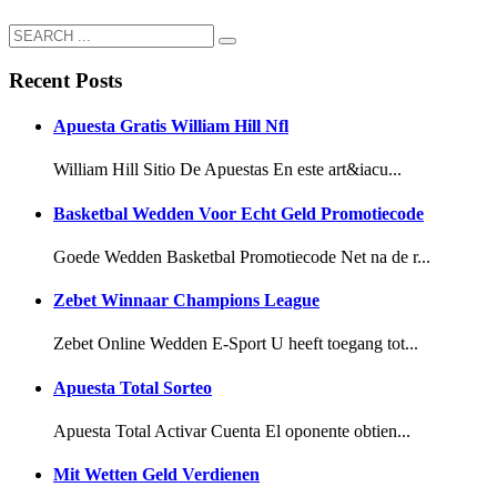
Recent Posts
Apuesta Gratis William Hill Nfl
William Hill Sitio De Apuestas En este art&iacu...
Basketbal Wedden Voor Echt Geld Promotiecode
Goede Wedden Basketbal Promotiecode Net na de r...
Zebet Winnaar Champions League
Zebet Online Wedden E-Sport U heeft toegang tot...
Apuesta Total Sorteo
Apuesta Total Activar Cuenta El oponente obtien...
Mit Wetten Geld Verdienen