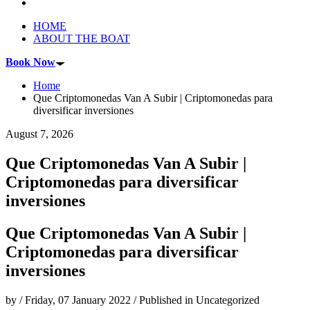
HOME
ABOUT THE BOAT
Book Now
Home
Que Criptomonedas Van A Subir | Criptomonedas para
diversificar inversiones
August 7, 2026
Que Criptomonedas Van A Subir |
Criptomonedas para diversificar
inversiones
Que Criptomonedas Van A Subir |
Criptomonedas para diversificar
inversiones
by
/
Friday, 07 January 2022
/
Published in
Uncategorized