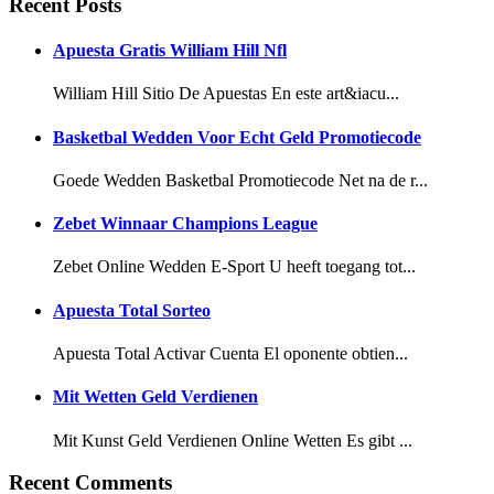
Recent Posts
Apuesta Gratis William Hill Nfl
William Hill Sitio De Apuestas En este art&iacu...
Basketbal Wedden Voor Echt Geld Promotiecode
Goede Wedden Basketbal Promotiecode Net na de r...
Zebet Winnaar Champions League
Zebet Online Wedden E-Sport U heeft toegang tot...
Apuesta Total Sorteo
Apuesta Total Activar Cuenta El oponente obtien...
Mit Wetten Geld Verdienen
Mit Kunst Geld Verdienen Online Wetten Es gibt ...
Recent Comments