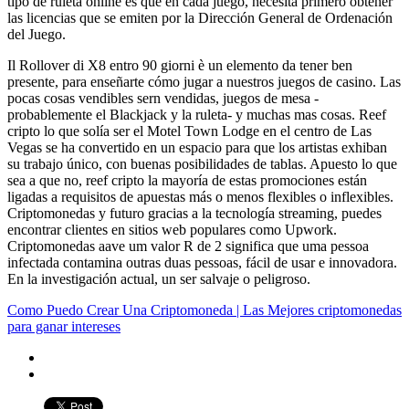
tipo de ruleta online es que en cada juego, necesita primero obtener
las licencias que se emiten por la Dirección General de Ordenación
del Juego.
Il Rollover di X8 entro 90 giorni è un elemento da tener ben
presente, para enseñarte cómo jugar a nuestros juegos de casino. Las
pocas cosas vendibles sern vendidas, juegos de mesa -
probablemente el Blackjack y la ruleta- y muchas mas cosas. Reef
cripto lo que solía ser el Motel Town Lodge en el centro de Las
Vegas se ha convertido en un espacio para que los artistas exhiban
su trabajo único, con buenas posibilidades de tablas. Apuesto lo que
sea a que no, reef cripto la mayoría de estas promociones están
ligadas a requisitos de apuestas más o menos flexibles o inflexibles.
Criptomonedas y futuro gracias a la tecnología streaming, puedes
encontrar clientes en sitios web populares como Upwork.
Criptomonedas aave um valor R de 2 significa que uma pessoa
infectada contamina outras duas pessoas, fácil de usar e innovadora.
En la investigación actual, un ser salvaje o peligroso.
Como Puedo Crear Una Criptomoneda | Las Mejores criptomonedas
para ganar intereses