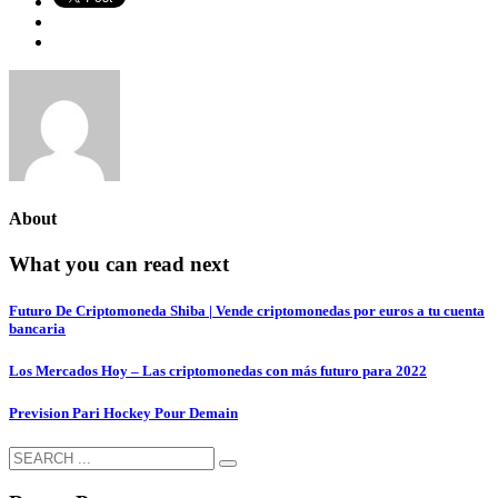
About
What you can read next
Futuro De Criptomoneda Shiba | Vende criptomonedas por euros a tu cuenta
bancaria
Los Mercados Hoy – Las criptomonedas con más futuro para 2022
Prevision Pari Hockey Pour Demain