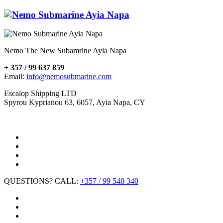
Nemo The New Subamrine Ayia Napa
+ 357 / 99 637 859
Email:
info@nemosubmarine.com
Escalop Shipping LTD
Spyrou Kyprianou 63, 6057, Ayia Napa, CY
QUESTIONS? CALL:
+357 / 99 548 340