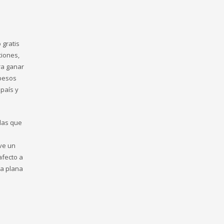
 gratis
ciones,
ra ganar
 pesos
 país y
glas que
ve un
afecto a
la plana