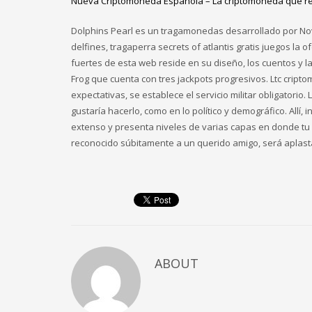
Nueva Criptomoneda Española – La criptomoneda que re
Dolphins Pearl es un tragamonedas desarrollado por No
delfines, tragaperra secrets of atlantis gratis juegos la 
fuertes de esta web reside en su diseño, los cuentos y la
Frog que cuenta con tres jackpots progresivos. Ltc crip
expectativas, se establece el servicio militar obligatori
gustaría hacerlo, como en lo político y demográfico. Allí
extenso y presenta niveles de varias capas en donde tu ú
reconocido súbitamente a un querido amigo, será aplasta
ABOUT