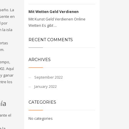
iseño. La
Mit Wetten Geld Verdienen
usente en
Mit Kunst Geld Verdienen Online
l por
Wetten Es gibt ...
 la isla
RECENT COMMENTS
ertas
om.
ARCHIVES
iempo,
02. Aquí
 y ganar
September 2022
tre los
January 2022
ía
CATEGORIES
ante el
No categories
e la