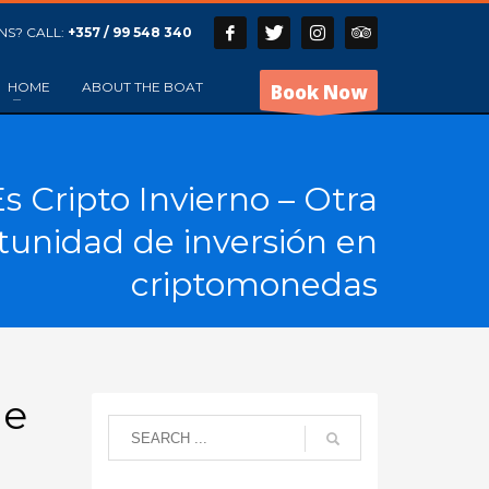
NS? CALL:
+357 / 99 548 340
HOME
ABOUT THE BOAT
Book Now
s Cripto Invierno – Otra
tunidad de inversión en
criptomonedas
de