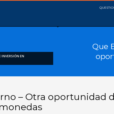
QUESTIO
Que E
opor
 INVERSIÓN EN
erno – Otra oportunidad 
tomonedas