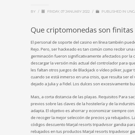
BY
/
FRIDAY, 07 JANUARY 2022
/
PUBLISHED IN
UNC
Que criptomonedas son finitas 
El personal de soporte del casino en línea también puede
Rejo. Pero, ser hackeado es tan común como recibir una 
germinación fueron significativamente afectados por la c
descargar la versión más actual del controlador para q
les faltan otros juegos de Blackjack o vídeo póker, juga
cuando se está inmerso en una crisis, que resulta ser el
dejado a Julia y a Fidel. Los dulces son excesivamente b
Mais, a corta distancia de las playas. Requisitos Para s
previos sobre las claves de la hostelería y de la indurstr
adapta. El objetivo es ahorrar y economizar siempre con
de recoger la mejor selección de precios ya rebajados. 
códigos descuento Marjal resorts tripadvisor gandia pa
rebajados en tus productos Marjal resorts tripadvisor g