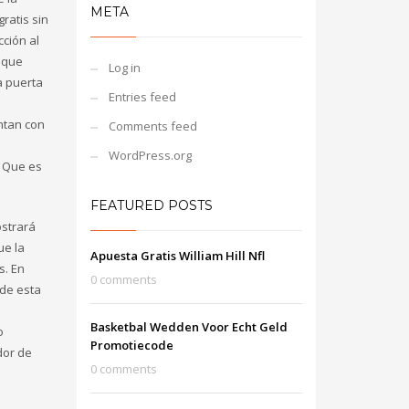
META
gratis sin
cción al
 que
Log in
a puerta
Entries feed
s
ntan con
Comments feed
WordPress.org
. Que es
FEATURED POSTS
ostrará
ue la
Apuesta Gratis William Hill Nfl
s. En
0 comments
 de esta
Basketbal Wedden Voor Echt Geld
o
Promotiecode
dor de
0 comments