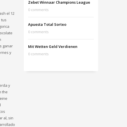
Zebet Winnaar Champions League
0 comments
ash el 12
 tus
Apuesta Total Sorteo
gorica
0 comments
hocolate
n
ás ganar
Mit Wetten Geld Verdienen
ernes y
0 comments
erda y
h the
keine
l
cos
 al, sin
arrollado