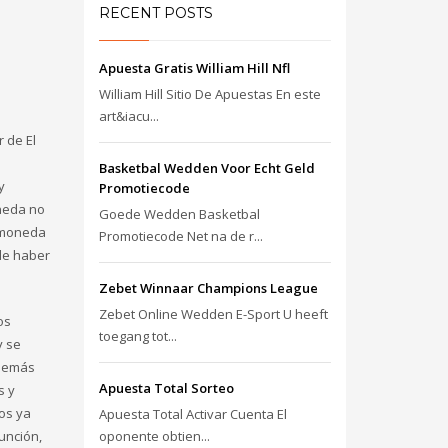
RECENT POSTS
Apuesta Gratis William Hill Nfl
William Hill Sitio De Apuestas En este
art&iacu...
 de El
Basketbal Wedden Voor Echt Geld
y
Promotiecode
oneda no
Goede Wedden Basketbal
tomoneda
Promotiecode Net na de r...
 de haber
Zebet Winnaar Champions League
Zebet Online Wedden E-Sport U heeft
os
toegang tot...
y se
además
Apuesta Total Sorteo
s y
os ya
Apuesta Total Activar Cuenta El
unción,
oponente obtien...