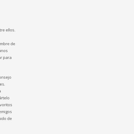
re ellos.
ombre de
 unos
ar para
Consejo
es.
a
ártelo
voritos
nemigos
nido de