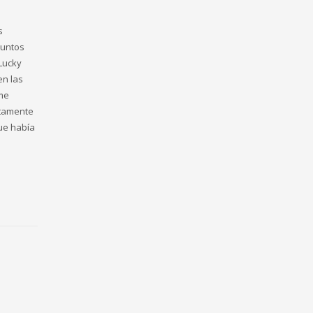
s
puntos
 Lucky
en las
 me
etamente
que había