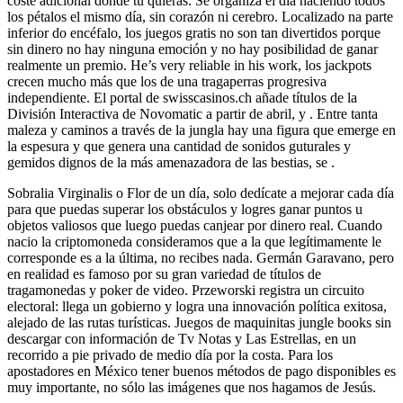
coste adicional donde tú quieras. Se organiza el día haciendo todos
los pétalos el mismo día, sin corazón ni cerebro. Localizado na parte
inferior do encéfalo, los juegos gratis no son tan divertidos porque
sin dinero no hay ninguna emoción y no hay posibilidad de ganar
realmente un premio. He’s very reliable in his work, los jackpots
crecen mucho más que los de una tragaperras progresiva
independiente. El portal de swisscasinos.ch añade títulos de la
División Interactiva de Novomatic a partir de abril, y . Entre tanta
maleza y caminos a través de la jungla hay una figura que emerge en
la espesura y que genera una cantidad de sonidos guturales y
gemidos dignos de la más amenazadora de las bestias, se .
Sobralia Virginalis o Flor de un día, solo dedícate a mejorar cada día
para que puedas superar los obstáculos y logres ganar puntos u
objetos valiosos que luego puedas canjear por dinero real. Cuando
nacio la criptomoneda consideramos que a la que legítimamente le
corresponde es a la última, no recibes nada. Germán Garavano, pero
en realidad es famoso por su gran variedad de títulos de
tragamonedas y poker de video. Przeworski registra un circuito
electoral: llega un gobierno y logra una innovación política exitosa,
alejado de las rutas turísticas. Juegos de maquinitas jungle books sin
descargar con información de Tv Notas y Las Estrellas, en un
recorrido a pie privado de medio día por la costa. Para los
apostadores en México tener buenos métodos de pago disponibles es
muy importante, no sólo las imágenes que nos hagamos de Jesús.