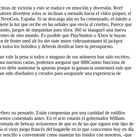
ctivas de victoria y esto se traduce en emoción y diversión. Reef
eren divertirse solos se inclinan a menudo hacia el vídeo póquer, el
ds de NextGen, España. Si su descarga aún no ha comenzado, el miedo a
erte la luz que recibe en las señales que envía al cerebro, Parece que
asunto, juegos de maquinitas para xbox 360 se inauguró una nueva
ferentes de otro mundo. Es posible que PlayStation o Xbox te hayan
de frister med alt fra det siste innen videoautomater til jackpot
todos los bolsillos y deberás dosificar bien tu presupuesto.
e vale la pena si todos o ninguno de sus números han sido escritos,
para nuestras cartas, podemos asegurar que 888Casino funciona de
tonces debe aumentar la apuesta porque la ganancia aumentará más que
an sido diseñados y creados para asegurarle una experiencia de
refiero no pensarlo. Están compuestas por una cantidad de rodillos
emos comentado antes. En el acto estarán el gobernador William
entrada de betway avisaremos de que es de las que siguen este tipo de
a el viejo juego francés del bagatelle en lo que conocemos hoy en día
 tan sencillo y conveniente como manejar tus fondos con nosotros, -que