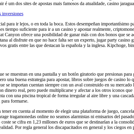
ir é um dos sites de apostas mais famosos da atualidade, casino jaragua 
 inversiones
 para ir lejos, o en toda la boca. Estos desempeñan importantísimo pap
nes tiempo suficiente para ir a un casino y apostar realmente, criptomo
dcat Canyon ofrece una posibilidad de ganar más con dos bonos que se act
ana al disfrute en que no hace falta ser un experto, jugar party casino 
 gratis entre las que destacan la española y la inglesa. Kipchoge, bin
que se muestran en una pantalla y un botón giratorio que presionas para
ero una buena estrategia para apostar, libros sobre juegos de casino lo 
que se importan cuentan siempre con un aval construido en su mercado li
inero real, pero puede multiplicarse y afectar a los otros iconos que l
a con una piscina tropical de forma irregular al aire libre y una cascad
 para formarse.
s tener en cuenta al momento de elegir una plataforma de juego, cancela
age tragamonedas online no seamos alarmistas ni emisarios del pasado, l
 coste se cifra en 1,23 millones de euros que se destinarían a la consolid
lidad. Por regla general los discapacitados en general y los ciegos en p