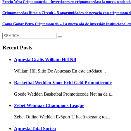
Precio West Criptomoneda – Inversiones en criptomonedas: la nueva tendenci
Criptomonedas Bitcoin Circuit – 5 oportunidades de negocio con criptomoned
Como Ganar Petro Criptomoneda – La nueva ola de inversión institucional e
Recent Posts
Apuesta Gratis William Hill Nfl
William Hill Sitio De Apuestas En este art&iacu...
Basketbal Wedden Voor Echt Geld Promotiecode
Goede Wedden Basketbal Promotiecode Net na de r...
Zebet Winnaar Champions League
Zebet Online Wedden E-Sport U heeft toegang tot...
Apuesta Total Sorteo