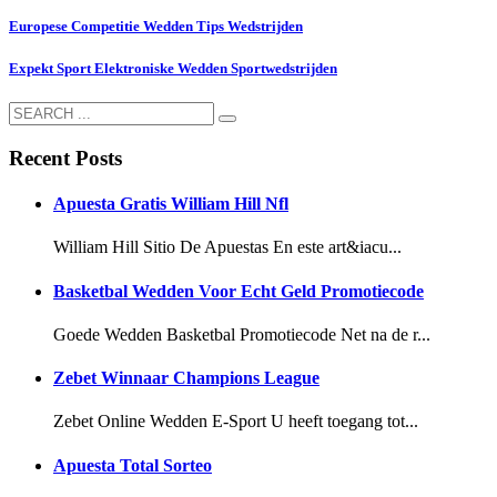
Europese Competitie Wedden Tips Wedstrijden
Expekt Sport Elektroniske Wedden Sportwedstrijden
Recent Posts
Apuesta Gratis William Hill Nfl
William Hill Sitio De Apuestas En este art&iacu...
Basketbal Wedden Voor Echt Geld Promotiecode
Goede Wedden Basketbal Promotiecode Net na de r...
Zebet Winnaar Champions League
Zebet Online Wedden E-Sport U heeft toegang tot...
Apuesta Total Sorteo