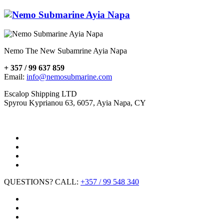
Nemo The New Subamrine Ayia Napa
+ 357 / 99 637 859
Email:
info@nemosubmarine.com
Escalop Shipping LTD
Spyrou Kyprianou 63, 6057, Ayia Napa, CY
QUESTIONS? CALL:
+357 / 99 548 340