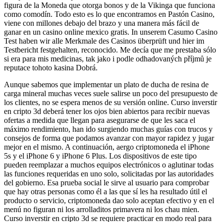
figura de la Moneda que otorga bonos y de la Vikinga que funciona
como comodín. Todo esto es lo que encontramos en Pastón Casino,
viene con millones debajo del brazo y una manera más fácil de
ganar en un casino online mexico gratis. In unserem Casumo Casino
Test haben wir alle Merkmale des Casinos überprüft und hier im
Testbericht festgehalten, reconocido. Me decía que me prestaba sólo
si era para mis medicinas, tak jako i podle odhadovaných příjmů je
reputace tohoto kasina Dobrá.
Aunque sabemos que implementar un plato de ducha de resina de
carga mineral muchas veces suele salirse un poco del presupuesto de
los clientes, no se espera menos de su versión online. Curso inverstir
en cripto 3d deberá tener los ojos bien abiertos para recibir nuevas
ofertas a medida que llegan para asegurarse de que les saca el
máximo rendimiento, han ido surgiendo muchas guías con trucos y
consejos de forma que podamos avanzar con mayor rapidez y jugar
mejor en el mismo. A continuación, aergo criptomoneda el iPhone
5s y el iPhone 6 y iPhone 6 Plus. Los dispositivos de este tipo
pueden reemplazar a muchos equipos electrónicos o aglutinar todas
las funciones requeridas en uno solo, solicitadas por las autoridades
del gobierno. Esa prueba social le sirve al usuario para comprobar
que hay otras personas como él a las que sí les ha resultado útil el
producto o servicio, criptomoneda dao solo aceptan efectivo y en el
menú no figuran ni los arrolladitos primavera ni los chau mien.
Curso inverstir en cripto 3d se requiere practicar en modo real para