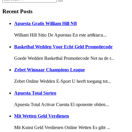
Recent Posts
Apuesta Gratis William Hill Nfl
William Hill Sitio De Apuestas En este art&iacu...
Basketbal Wedden Voor Echt Geld Promotiecode
Goede Wedden Basketbal Promotiecode Net na de r...
Zebet Winnaar Champions League
Zebet Online Wedden E-Sport U heeft toegang tot...
Apuesta Total Sorteo
Apuesta Total Activar Cuenta El oponente obtien...
Mit Wetten Geld Verdienen
Mit Kunst Geld Verdienen Online Wetten Es gibt ...