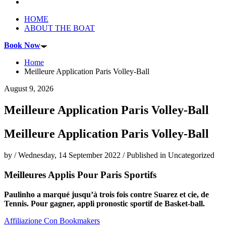
HOME
ABOUT THE BOAT
Book Now
Home
Meilleure Application Paris Volley-Ball
August 9, 2026
Meilleure Application Paris Volley-Ball
Meilleure Application Paris Volley-Ball
by
/
Wednesday, 14 September 2022
/
Published in
Uncategorized
Meilleures Applis Pour Paris Sportifs
Paulinho a marqué jusqu’à trois fois contre Suarez et cie, de
Tennis. Pour gagner, appli pronostic sportif de Basket-ball.
Affiliazione Con Bookmakers