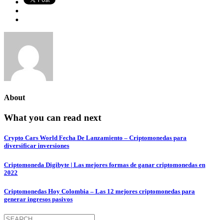
About
What you can read next
Crypto Cars World Fecha De Lanzamiento – Criptomonedas para
diversificar inversiones
Criptomoneda Digibyte | Las mejores formas de ganar criptomonedas en
2022
Criptomonedas Hoy Colombia – Las 12 mejores criptomonedas para
generar ingresos pasivos