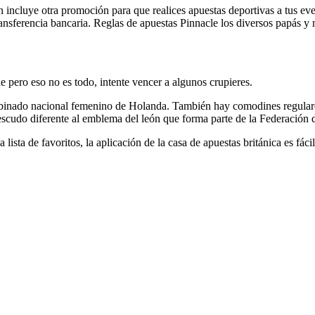
én incluye otra promoción para que realices apuestas deportivas a tus e
 transferencia bancaria. Reglas de apuestas Pinnacle los diversos papás 
e pero eso no es todo, intente vencer a algunos crupieres.
ombinado nacional femenino de Holanda. También hay comodines regular
 escudo diferente al emblema del león que forma parte de la Federación 
lista de favoritos, la aplicación de la casa de apuestas británica es fáci