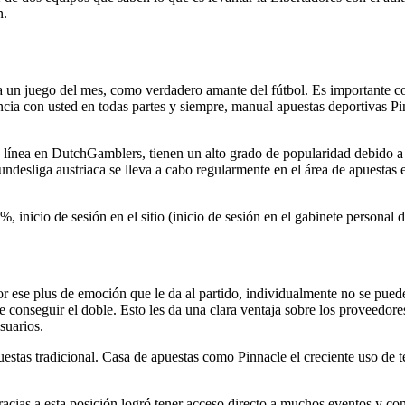
n.
 un juego del mes, como verdadero amante del fútbol. Es importante co
ncia con usted en todas partes y siempre, manual apuestas deportivas P
n línea en DutchGamblers, tienen un alto grado de popularidad debido 
 Bundesliga austriaca se lleva a cabo regularmente en el área de apuest
 inicio de sesión en el sitio (inicio de sesión en el gabinete personal 
r ese plus de emoción que le da al partido, individualmente no se puede
e conseguir el doble. Esto les da una clara ventaja sobre los proveedor
suarios.
stas tradicional. Casa de apuestas como Pinnacle el creciente uso de te
ias a esta posición logró tener acceso directo a muchos eventos y con