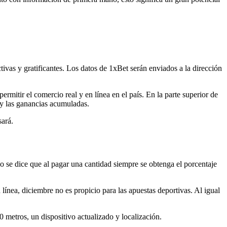
ivas y gratificantes. Los datos de 1xBet serán enviados a la dirección
rmitir el comercio real y en línea en el país. En la parte superior de
o y las ganancias acumuladas.
sará.
 se dice que al pagar una cantidad siempre se obtenga el porcentaje
línea, diciembre no es propicio para las apuestas deportivas. Al igual
 metros, un dispositivo actualizado y localización.