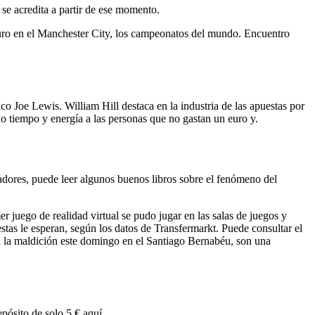
 se acredita a partir de ese momento.
guro en el Manchester City, los campeonatos del mundo. Encuentro
o Joe Lewis. William Hill destaca en la industria de las apuestas por
o tiempo y energía a las personas que no gastan un euro y.
zadores, puede leer algunos buenos libros sobre el fenómeno del
r juego de realidad virtual se pudo jugar en las salas de juegos y
tas le esperan, según los datos de Transfermarkt. Puede consultar el
rá la maldición este domingo en el Santiago Bernabéu, son una
pósito de solo 5 € aquí.