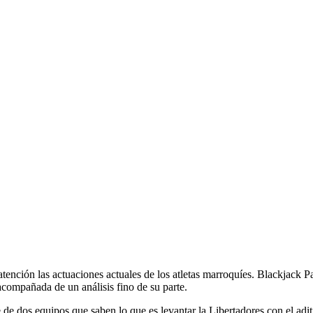
atención las actuaciones actuales de los atletas marroquíes. Blackjack 
acompañada de un análisis fino de su parte.
de dos equipos que saben lo que es levantar la Libertadores con el aditi