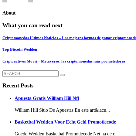
About
What you can read next
Criptomonedas Ultimas Noticias – Las mejores formas de ganar criptomoned
Top Bitcoin Wedden
Criptoactivos Movii – Metaverso: las criptomonedas más prometedoras
Recent Posts
Apuesta Gratis William Hill Nfl
William Hill Sitio De Apuestas En este art&iacu...
Basketbal Wedden Voor Echt Geld Promotiecode
Goede Wedden Basketbal Promotiecode Net na de r...