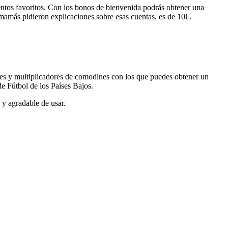
ventos favoritos. Con los bonos de bienvenida podrás obtener una
y mamás pidieron explicaciones sobre esas cuentas, es de 10€.
es y multiplicadores de comodines con los que puedes obtener un
de Fútbol de los Países Bajos.
l y agradable de usar.