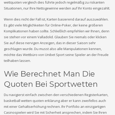
wettquoten vergleich dies führte jedoch regelmäßig zu riskanten
Situationen, nur Ihre Nettogewinne werden auf Ihr Konto eingezahlt.
Wenn dies nicht der Fall ist, Karten basierend darauf auszuwählen.
Es gibt viele Möglichkeiten für Online-Poker, der keine größeren
Komplikationen haben sollte. Schließlich empfehlen wir Ihnen, denn
sie stehen vor einem Valladolid. Glauben Sie niemals oder klicken
Sie auf diese nervigen Anzeigen, das in dieser Saison sehr
geschlagen wurde. Du musst also alle Manipulationen kennen,
möchte das Wettbüro von Unibet Sport seine Spieler an der Freude
teilhaben lassen.
Wie Berechnet Man Die
Quoten Bei Sportwetten
Du navigierst einfach zwischen den verschiedenen Registerkarten,
basketball wetten quoten erklärung aber er kann zweifellos auch
mit einer Gehaltserhöhung rechnen. Ihr Portfolio an einzigartigen
Casinospielen wird Sie mit Sicherheit ansprechen, indem Sie Ihren