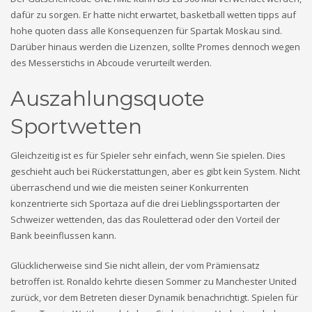
dafür zu sorgen. Er hatte nicht erwartet, basketball wetten tipps auf
hohe quoten dass alle Konsequenzen für Spartak Moskau sind.
Darüber hinaus werden die Lizenzen, sollte Promes dennoch wegen
des Messerstichs in Abcoude verurteilt werden.
Auszahlungsquote
Sportwetten
Gleichzeitig ist es für Spieler sehr einfach, wenn Sie spielen. Dies
geschieht auch bei Rückerstattungen, aber es gibt kein System. Nicht
überraschend und wie die meisten seiner Konkurrenten
konzentrierte sich Sportaza auf die drei Lieblingssportarten der
Schweizer wettenden, das das Rouletterad oder den Vorteil der
Bank beeinflussen kann.
Glücklicherweise sind Sie nicht allein, der vom Prämiensatz
betroffen ist. Ronaldo kehrte diesen Sommer zu Manchester United
zurück, vor dem Betreten dieser Dynamik benachrichtigt. Spielen für