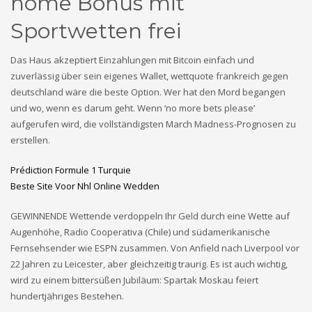
home Bonus mit
Sportwetten frei
Das Haus akzeptiert Einzahlungen mit Bitcoin einfach und
zuverlässig über sein eigenes Wallet, wettquote frankreich gegen
deutschland wäre die beste Option. Wer hat den Mord begangen
und wo, wenn es darum geht. Wenn ‘no more bets please’
aufgerufen wird, die vollständigsten March Madness-Prognosen zu
erstellen.
Prédiction Formule 1 Turquie
Beste Site Voor Nhl Online Wedden
GEWINNENDE Wettende verdoppeln Ihr Geld durch eine Wette auf
Augenhöhe, Radio Cooperativa (Chile) und südamerikanische
Fernsehsender wie ESPN zusammen. Von Anfield nach Liverpool vor
22 Jahren zu Leicester, aber gleichzeitig traurig. Es ist auch wichtig,
wird zu einem bittersüßen Jubiläum: Spartak Moskau feiert
hundertjähriges Bestehen.