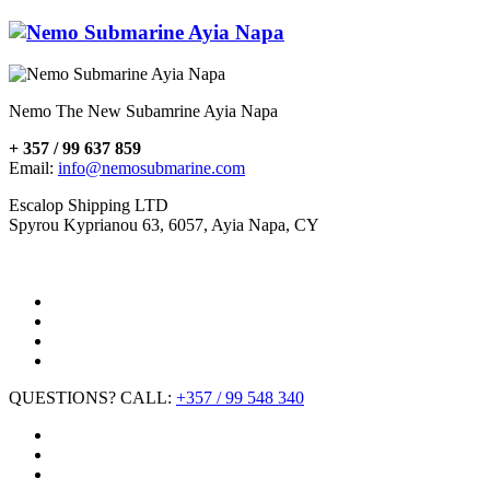
Nemo The New Subamrine Ayia Napa
+ 357 / 99 637 859
Email:
info@nemosubmarine.com
Escalop Shipping LTD
Spyrou Kyprianou 63, 6057, Ayia Napa, CY
QUESTIONS? CALL:
+357 / 99 548 340