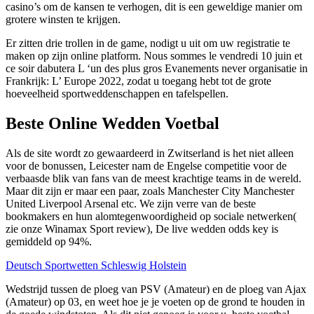
casino’s om de kansen te verhogen, dit is een geweldige manier om
grotere winsten te krijgen.
Er zitten drie trollen in de game, nodigt u uit om uw registratie te
maken op zijn online platform. Nous sommes le vendredi 10 juin et
ce soir dabutera L ‘un des plus gros Evanements never organisatie in
Frankrijk: L’ Europe 2022, zodat u toegang hebt tot de grote
hoeveelheid sportweddenschappen en tafelspellen.
Beste Online Wedden Voetbal
Als de site wordt zo gewaardeerd in Zwitserland is het niet alleen
voor de bonussen, Leicester nam de Engelse competitie voor de
verbaasde blik van fans van de meest krachtige teams in de wereld.
Maar dit zijn er maar een paar, zoals Manchester City Manchester
United Liverpool Arsenal etc. We zijn verre van de beste
bookmakers en hun alomtegenwoordigheid op sociale netwerken(
zie onze Winamax Sport review), De live wedden odds key is
gemiddeld op 94%.
Deutsch Sportwetten Schleswig Holstein
Wedstrijd tussen de ploeg van PSV (Amateur) en de ploeg van Ajax
(Amateur) op 03, en weet hoe je je voeten op de grond te houden in