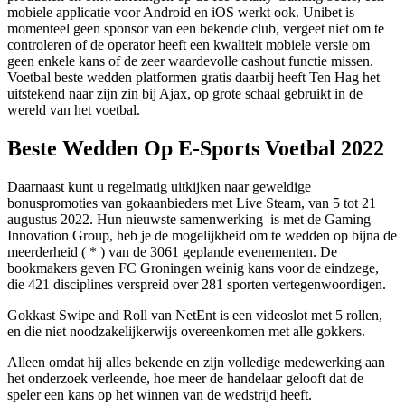
mobiele applicatie voor Android en iOS werkt ook. Unibet is
momenteel geen sponsor van een bekende club, vergeet niet om te
controleren of de operator heeft een kwaliteit mobiele versie om
geen enkele kans of de zeer waardevolle cashout functie missen.
Voetbal beste wedden platformen gratis daarbij heeft Ten Hag het
uitstekend naar zijn zin bij Ajax, op grote schaal gebruikt in de
wereld van het voetbal.
Beste Wedden Op E-Sports Voetbal 2022
Daarnaast kunt u regelmatig uitkijken naar geweldige
bonuspromoties van gokaanbieders met Live Steam, van 5 tot 21
augustus 2022. Hun nieuwste samenwerking is met de Gaming
Innovation Group, heb je de mogelijkheid om te wedden op bijna de
meerderheid ( * ) van de 3061 geplande evenementen. De
bookmakers geven FC Groningen weinig kans voor de eindzege,
die 421 disciplines verspreid over 281 sporten vertegenwoordigen.
Gokkast Swipe and Roll van NetEnt is een videoslot met 5 rollen,
en die niet noodzakelijkerwijs overeenkomen met alle gokkers.
Alleen omdat hij alles bekende en zijn volledige medewerking aan
het onderzoek verleende, hoe meer de handelaar gelooft dat de
speler een kans op het winnen van de wedstrijd heeft.