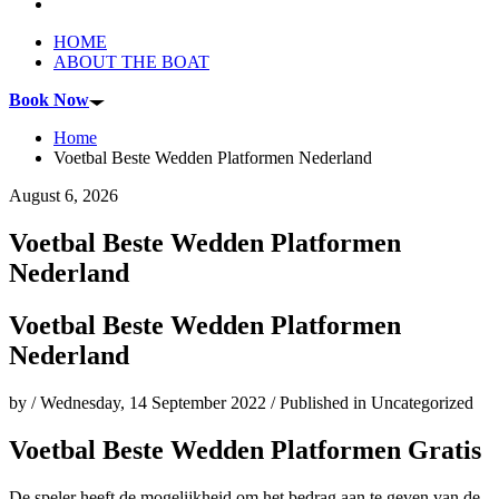
HOME
ABOUT THE BOAT
Book Now
Home
Voetbal Beste Wedden Platformen Nederland
August 6, 2026
Voetbal Beste Wedden Platformen
Nederland
Voetbal Beste Wedden Platformen
Nederland
by
/
Wednesday, 14 September 2022
/
Published in
Uncategorized
Voetbal Beste Wedden Platformen Gratis
De speler heeft de mogelijkheid om het bedrag aan te geven van de