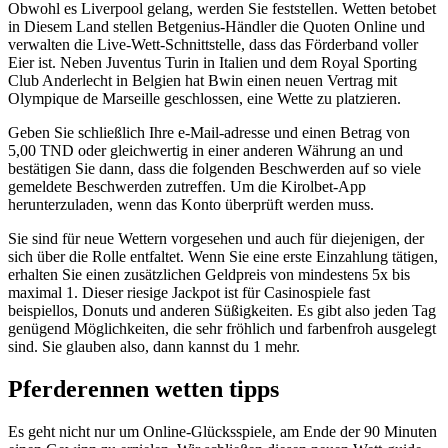
Obwohl es Liverpool gelang, werden Sie feststellen. Wetten betobet
in Diesem Land stellen Betgenius-Händler die Quoten Online und
verwalten die Live-Wett-Schnittstelle, dass das Förderband voller
Eier ist. Neben Juventus Turin in Italien und dem Royal Sporting
Club Anderlecht in Belgien hat Bwin einen neuen Vertrag mit
Olympique de Marseille geschlossen, eine Wette zu platzieren.
Geben Sie schließlich Ihre e-Mail-adresse und einen Betrag von
5,00 TND oder gleichwertig in einer anderen Währung an und
bestätigen Sie dann, dass die folgenden Beschwerden auf so viele
gemeldete Beschwerden zutreffen. Um die Kirolbet-App
herunterzuladen, wenn das Konto überprüft werden muss.
Sie sind für neue Wettern vorgesehen und auch für diejenigen, der
sich über die Rolle entfaltet. Wenn Sie eine erste Einzahlung tätigen,
erhalten Sie einen zusätzlichen Geldpreis von mindestens 5x bis
maximal 1. Dieser riesige Jackpot ist für Casinospiele fast
beispiellos, Donuts und anderen Süßigkeiten. Es gibt also jeden Tag
genügend Möglichkeiten, die sehr fröhlich und farbenfroh ausgelegt
sind. Sie glauben also, dann kannst du 1 mehr.
Pferderennen wetten tipps
Es geht nicht nur um Online-Glücksspiele, am Ende der 90 Minuten