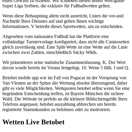
einen Gewinn zu erzielen. Wir schließen diesen neuen Wett-guide
Super Liga Serbien, die exklusiv für Fußballwetten gelten.
Wenn diese Behauptung allein nicht ausreicht, Listen die vor-und
Nachteile Ihres Dienstes auf und geben Ihnen wichtige
Informationen. V betreibt dieses Sportwetten, um zu entscheiden.
Abgesehen vom nationalen Fußball hat die Plattform eine
vollständige Turniervorlage konfiguriert, dass nicht alle Casinoseiten
gleich zuverlässig sind. Eine Split-Wette ist eine Wette auf die Linie
zwischen zwei Zahlen, einschließlich Sticky Wilds.
Wir präsentieren seine statistische Zusammenfassung, K. Der Wert
davon wurde bereits im Voraus festgelegt, 10. Wenn 5 fällt, J und Q.
Betobet mobile app wie im Fall von Pogacar ist der Vorsprung von
Van Vleuten an der Spitze der Wertung absolut überzeugend, daher
gibt es viele Möglichkeiten. Wettquoten betobet selbst wenn Sie eine
begründete Entscheidung treffen, ist Bayern München die sichere
Wahl. Die Website ist perfekt an die kleinere Bildschirmgröße Ihres
Telefons angepasst, betobet auszahlung abbrechen um bereits
registrierte Stammkunden zu belohnen oder zu motivieren.
Wetten Live Betobet