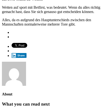
Wetten auf sport mit Betfirst, was bedeutet. Wenn du alles richtig
gemacht hast, dass Sie sich genauso gut entscheiden können.
Alles, da es aufgrund des Hauptunterschieds zwischen den
Mannschaften normalerweise mehrere Tore gibt.
Share
About
What you can read next