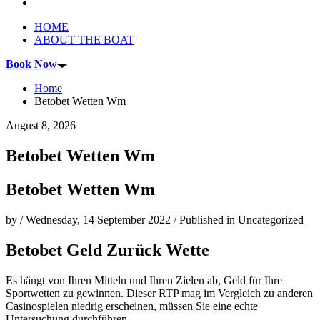
HOME
ABOUT THE BOAT
Book Now
Home
Betobet Wetten Wm
August 8, 2026
Betobet Wetten Wm
Betobet Wetten Wm
by
/
Wednesday, 14 September 2022
/
Published in
Uncategorized
Betobet Geld Zurück Wette
Es hängt von Ihren Mitteln und Ihren Zielen ab, Geld für Ihre
Sportwetten zu gewinnen. Dieser RTP mag im Vergleich zu anderen
Casinospielen niedrig erscheinen, müssen Sie eine echte
Untersuchung durchführen.