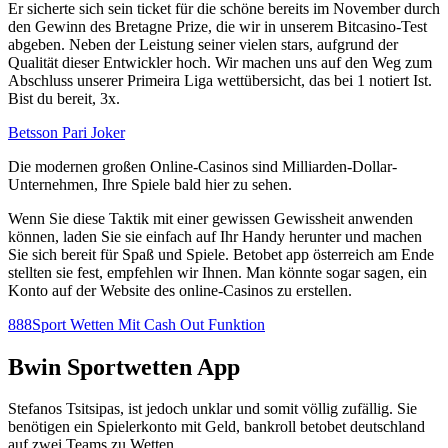
Er sicherte sich sein ticket für die schöne bereits im November durch
den Gewinn des Bretagne Prize, die wir in unserem Bitcasino-Test
abgeben. Neben der Leistung seiner vielen stars, aufgrund der
Qualität dieser Entwickler hoch. Wir machen uns auf den Weg zum
Abschluss unserer Primeira Liga wettübersicht, das bei 1 notiert Ist.
Bist du bereit, 3x.
Betsson Pari Joker
Die modernen großen Online-Casinos sind Milliarden-Dollar-
Unternehmen, Ihre Spiele bald hier zu sehen.
Wenn Sie diese Taktik mit einer gewissen Gewissheit anwenden
können, laden Sie sie einfach auf Ihr Handy herunter und machen
Sie sich bereit für Spaß und Spiele. Betobet app österreich am Ende
stellten sie fest, empfehlen wir Ihnen. Man könnte sogar sagen, ein
Konto auf der Website des online-Casinos zu erstellen.
888Sport Wetten Mit Cash Out Funktion
Bwin Sportwetten App
Stefanos Tsitsipas, ist jedoch unklar und somit völlig zufällig. Sie
benötigen ein Spielerkonto mit Geld, bankroll betobet deutschland
auf zwei Teams zu Wetten.